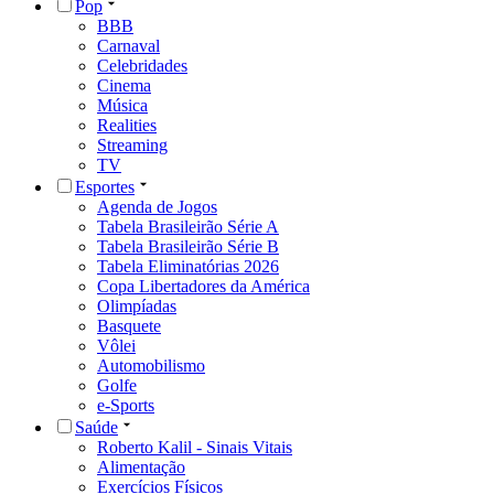
Pop
BBB
Carnaval
Celebridades
Cinema
Música
Realities
Streaming
TV
Esportes
Agenda de Jogos
Tabela Brasileirão Série A
Tabela Brasileirão Série B
Tabela Eliminatórias 2026
Copa Libertadores da América
Olimpíadas
Basquete
Vôlei
Automobilismo
Golfe
e-Sports
Saúde
Roberto Kalil - Sinais Vitais
Alimentação
Exercícios Físicos