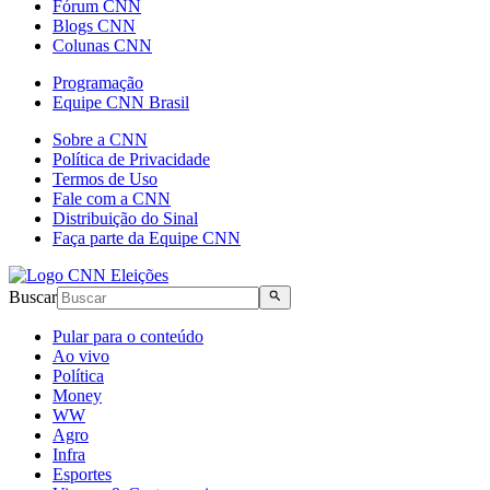
Fórum CNN
Blogs CNN
Colunas CNN
Programação
Equipe CNN Brasil
Sobre a CNN
Política de Privacidade
Termos de Uso
Fale com a CNN
Distribuição do Sinal
Faça parte da Equipe CNN
Buscar
Pular para o conteúdo
Ao vivo
Política
Money
WW
Agro
Infra
Esportes