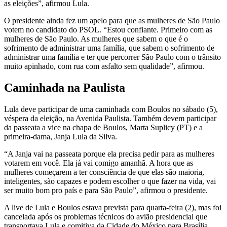
as eleições”, afirmou Lula.
O presidente ainda fez um apelo para que as mulheres de São Paulo
votem no candidato do PSOL. “Estou confiante. Primeiro com as
mulheres de São Paulo. As mulheres que sabem o que é o
sofrimento de administrar uma família, que sabem o sofrimento de
administrar uma família e ter que percorrer São Paulo com o trânsito
muito apinhado, com rua com asfalto sem qualidade”, afirmou.
Caminhada na Paulista
Lula deve participar de uma caminhada com Boulos no sábado (5),
véspera da eleição, na Avenida Paulista. Também devem participar
da passeata a vice na chapa de Boulos, Marta Suplicy (PT) e a
primeira-dama, Janja Lula da Silva.
“A Janja vai na passeata porque ela precisa pedir para as mulheres
votarem em você. Ela já vai comigo amanhã. A hora que as
mulheres começarem a ter consciência de que elas são maioria,
inteligentes, são capazes e podem escolher o que fazer na vida, vai
ser muito bom pro país e para São Paulo”, afirmou o presidente.
A live de Lula e Boulos estava prevista para quarta-feira (2), mas foi
cancelada após os problemas técnicos do avião presidencial que
transportava Lula e comitiva da Cidade do México para Brasília.