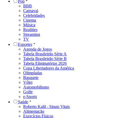
Pop
BBB
Carnaval
Celebridades
Cinema
Música
Realities
Streaming
TV
Esportes
Agenda de Jogos
Tabela Brasileirão Série A
Tabela Brasileirão Série B
Tabela Eliminatórias 2026
Copa Libertadores da América
Olimpíadas
Basquete
Vôlei
Automobilismo
Golfe
e-Sports
Saúde
Roberto Kalil - Sinais Vitais
Alimentação
Exercícios Físicos