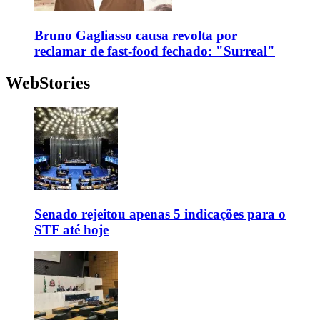
Bruno Gagliasso causa revolta por
reclamar de fast-food fechado: "Surreal"
WebStories
Senado rejeitou apenas 5 indicações para o
STF até hoje