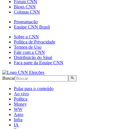
Fórum CNN
Blogs CNN
Colunas CNN
Programação
Equipe CNN Brasil
Sobre a CNN
Política de Privacidade
Termos de Uso
Fale com a CNN
Distribuição do Sinal
Faça parte da Equipe CNN
Buscar
Pular para o conteúdo
Ao vivo
Política
Money
WW
Agro
Infra
IA