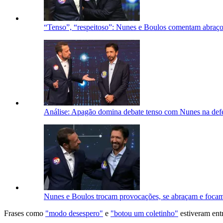
“Tenso”, “respeitoso”: Nunes e Boulos comentam abraç
Análise: Apagão domina debate tenso com Nunes na defe
Nunes e Boulos trocam provocações, se abraçam e foca
Frases como
"modo desespero"
e
"botou um coletinho"
estiveram ent