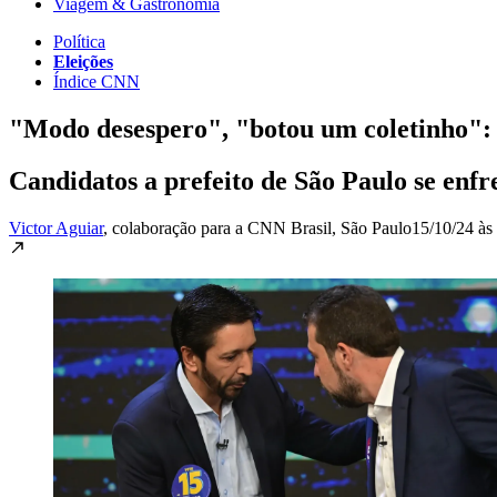
Viagem & Gastronomia
Política
Eleições
Índice CNN
"Modo desespero", "botou um coletinho": 
Candidatos a prefeito de São Paulo se enf
Victor Aguiar
, colaboração para a CNN Brasil
, São Paulo
15/10/24 às