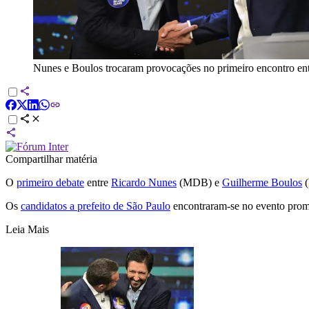
Nunes e Boulos trocaram provocações no primeiro encontro ent
Compartilhar matéria
O
primeiro debate
entre
Ricardo Nunes
(MDB) e
Guilherme Boulos
(
Os
candidatos a prefeito de São Paulo
encontraram-se no evento promo
Leia Mais