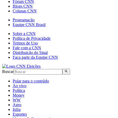
Fórum CNN
Blogs CNN
Colunas CNN
Programação
Equipe CNN Brasil
Sobre a CNN
Política de Privacidade
Termos de Uso
Fale com a CNN
Distribuição do Sinal
Faça parte da Equipe CNN
Buscar
Pular para o conteúdo
Ao vivo
Política
Money
WW
Agro
Infra
Esportes