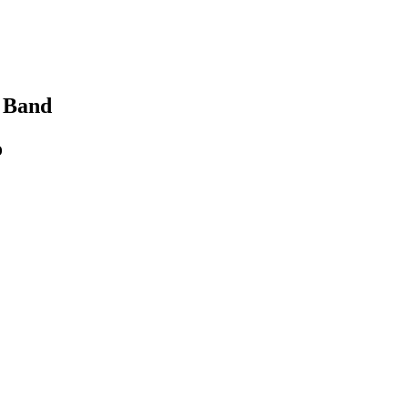
a Band
o