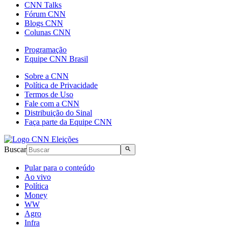
CNN Talks
Fórum CNN
Blogs CNN
Colunas CNN
Programação
Equipe CNN Brasil
Sobre a CNN
Política de Privacidade
Termos de Uso
Fale com a CNN
Distribuição do Sinal
Faça parte da Equipe CNN
Buscar
Pular para o conteúdo
Ao vivo
Política
Money
WW
Agro
Infra