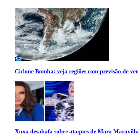
Ciclone Bomba: veja regiões com previsão de ven
Xuxa desabafa sobre ataques de Mara Maravilh