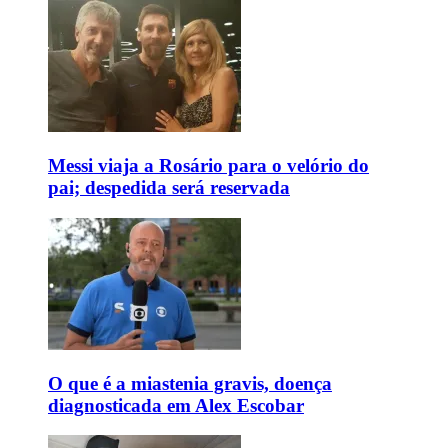
Messi viaja a Rosário para o velório do
pai; despedida será reservada
O que é a miastenia gravis, doença
diagnosticada em Alex Escobar