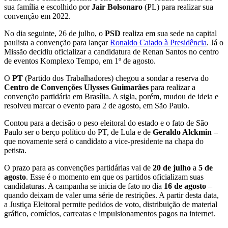
sua família e escolhido por
Jair Bolsonaro
(PL) para realizar sua
convenção em 2022.
No dia seguinte, 26 de julho, o
PSD
realiza em sua sede na capital
paulista a convenção para lançar
Ronaldo Caiado à Presidência
. Já o
Missão decidiu oficializar a candidatura de Renan Santos no centro
de eventos Komplexo Tempo, em 1º de agosto.
O
PT
(Partido dos Trabalhadores) chegou a sondar a reserva do
Centro de Convenções Ulysses Guimarães
para realizar a
convenção partidária em Brasília. A sigla, porém, mudou de ideia e
resolveu marcar o evento para 2 de agosto, em São Paulo.
Contou para a decisão o peso eleitoral do estado e o fato de São
Paulo ser o berço político do PT, de Lula e de
Geraldo Alckmin
–
que novamente será o candidato a vice-presidente na chapa do
petista.
O prazo para as convenções partidárias vai de
20 de julho
a
5 de
agosto
. Esse é o momento em que os partidos oficializam suas
candidaturas. A campanha se inicia de fato no dia
16 de agosto
–
quando deixam de valer uma série de restrições. A partir desta data,
a Justiça Eleitoral permite pedidos de voto, distribuição de material
gráfico, comícios, carreatas e impulsionamentos pagos na internet.