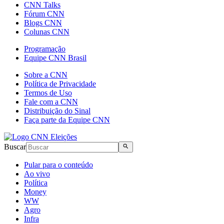
CNN Talks
Fórum CNN
Blogs CNN
Colunas CNN
Programação
Equipe CNN Brasil
Sobre a CNN
Política de Privacidade
Termos de Uso
Fale com a CNN
Distribuição do Sinal
Faça parte da Equipe CNN
Buscar
Pular para o conteúdo
Ao vivo
Política
Money
WW
Agro
Infra