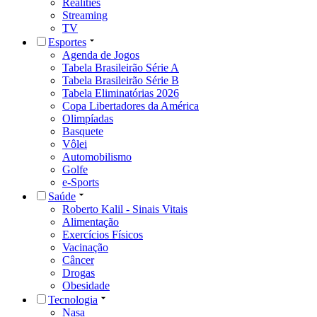
Realities
Streaming
TV
Esportes
Agenda de Jogos
Tabela Brasileirão Série A
Tabela Brasileirão Série B
Tabela Eliminatórias 2026
Copa Libertadores da América
Olimpíadas
Basquete
Vôlei
Automobilismo
Golfe
e-Sports
Saúde
Roberto Kalil - Sinais Vitais
Alimentação
Exercícios Físicos
Vacinação
Câncer
Drogas
Obesidade
Tecnologia
Nasa