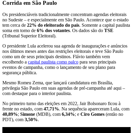
Corrida em São Paulo
Os presidenciáveis tradicionalmente concentram agendas eleitorais
no Sudeste – e especialmente em São Paulo. Acontece que o estado
tem cerca de
22% do eleitorado do país
. Somente a capital paulista
soma em torno de
6% dos votantes
. Os dados são do
TSE
(Tribunal Superior Eleitoral).
O presidente Lula acelerou sua agenda de inaugurações e anúncios
nos últimos meses antes das restrições eleitorais e teve São Paulo
como um de seus principais destinos. Flávio também vem
escolhendo a
capital paulista como palco
para seus principais
eventos de campanha, como o lançamento de seu plano para
segurança pública.
Mesmo Romeu Zema, que lançará candidatura em Brasília,
privilegia São Paulo em suas agendas de pré-campanha até aqui –
com destaque para o interior paulista.
No primeiro turno das eleições em 2022, Jair Bolsonaro ficou à
frente no estado, com
47,71%
. Na sequência apareceram Lula, com
40,89%
;
Simone
(MDB), com
6,34%
; e
Ciro Gomes
(então no
PDT), com
3,50%
.