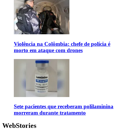
Violência na Colômbia: chefe de polícia é
morto em ataque com drones
Sete pacientes que receberam polilaminina
morreram durante tratamento
WebStories