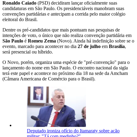
Ronaldo Caiado
(PSD) decidiram lançar oficialmente suas
candidaturas em São Paulo. Os presidenciáveis manobram suas
convenções partidárias e antecipam a corrida pelo maior colégio
eleitoral do Brasil.
Dentre os pré-candidatos que mais pontuam nas pesquisas de
intenções de voto, o único que não realiza convenção partidária em
São Paulo
é
Romeu Zema
(Novo). Ainda há indefinição sobre se o
evento, marcado para acontecer no dia
27 de julho
em
Brasília
,
será presencial ou híbrido.
O Novo, porém, organiza uma espécie de "pré-convenção" para o
lançamento do nome em São Paulo. O encontro nacional da sigla
terá este papel e acontece no próximo dia 18 na sede da Amcham
(Câmara Americana de Comércio para o Brasil).
Deputado ironiza ofício do Itamaraty sobre ação
militar: "Tá com medinho?"