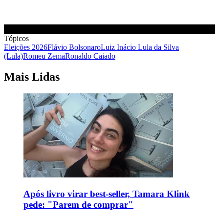
Tópicos
Eleições 2026
Flávio Bolsonaro
Luiz Inácio Lula da Silva
(Lula)
Romeu Zema
Ronaldo Caiado
Mais Lidas
Após livro virar best-seller, Tamara Klink
pede: "Parem de comprar"