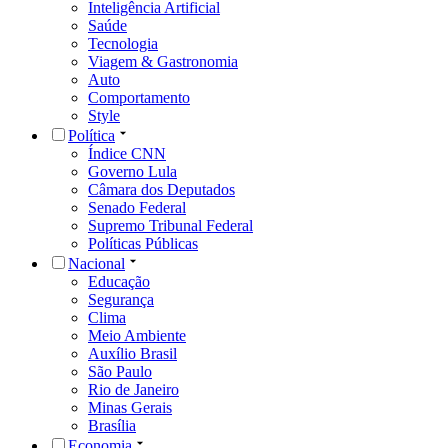
Inteligência Artificial
Saúde
Tecnologia
Viagem & Gastronomia
Auto
Comportamento
Style
Política
Índice CNN
Governo Lula
Câmara dos Deputados
Senado Federal
Supremo Tribunal Federal
Políticas Públicas
Nacional
Educação
Segurança
Clima
Meio Ambiente
Auxílio Brasil
São Paulo
Rio de Janeiro
Minas Gerais
Brasília
Economia