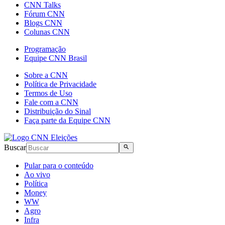
CNN Talks
Fórum CNN
Blogs CNN
Colunas CNN
Programação
Equipe CNN Brasil
Sobre a CNN
Política de Privacidade
Termos de Uso
Fale com a CNN
Distribuição do Sinal
Faça parte da Equipe CNN
Buscar
Pular para o conteúdo
Ao vivo
Política
Money
WW
Agro
Infra