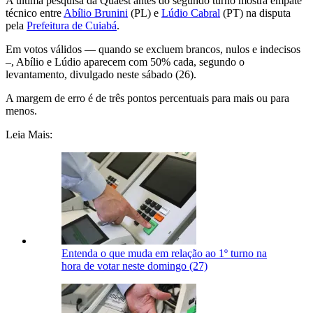
A última pesquisa da Quaest antes do segundo turno mostra empate
técnico entre
Abílio Brunini
(PL) e
Lúdio Cabral
(PT) na disputa
pela
Prefeitura de Cuiabá
.
Em votos válidos — quando se excluem brancos, nulos e indecisos
–, Abílio e Lúdio aparecem com 50% cada, segundo o
levantamento, divulgado neste sábado (26).
A margem de erro é de três pontos percentuais para mais ou para
menos.
Leia Mais:
Entenda o que muda em relação ao 1º turno na
hora de votar neste domingo (27)