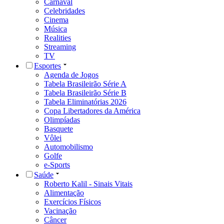
Carnaval
Celebridades
Cinema
Música
Realities
Streaming
TV
Esportes
Agenda de Jogos
Tabela Brasileirão Série A
Tabela Brasileirão Série B
Tabela Eliminatórias 2026
Copa Libertadores da América
Olimpíadas
Basquete
Vôlei
Automobilismo
Golfe
e-Sports
Saúde
Roberto Kalil - Sinais Vitais
Alimentação
Exercícios Físicos
Vacinação
Câncer