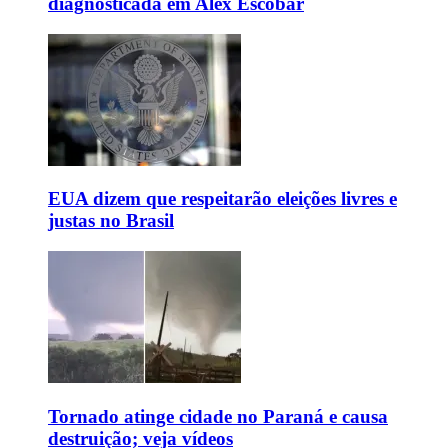
diagnosticada em Alex Escobar
EUA dizem que respeitarão eleições livres e
justas no Brasil
Tornado atinge cidade no Paraná e causa
destruição; veja vídeos