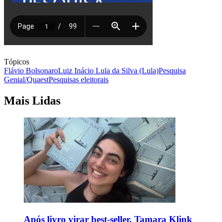
Tópicos
Flávio Bolsonaro
Luiz Inácio Lula da Silva (Lula)
Pesquisa
Genial/Quaest
Pesquisas eleitorais
Mais Lidas
Após livro virar best-seller, Tamara Klink