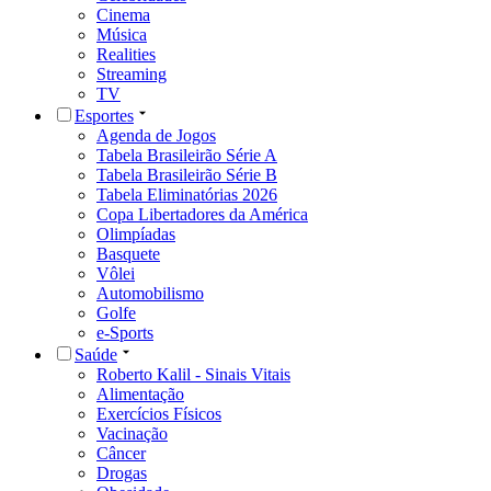
Cinema
Música
Realities
Streaming
TV
Esportes
Agenda de Jogos
Tabela Brasileirão Série A
Tabela Brasileirão Série B
Tabela Eliminatórias 2026
Copa Libertadores da América
Olimpíadas
Basquete
Vôlei
Automobilismo
Golfe
e-Sports
Saúde
Roberto Kalil - Sinais Vitais
Alimentação
Exercícios Físicos
Vacinação
Câncer
Drogas