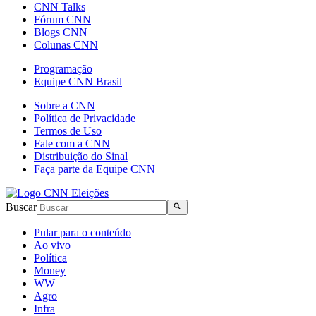
CNN Talks
Fórum CNN
Blogs CNN
Colunas CNN
Programação
Equipe CNN Brasil
Sobre a CNN
Política de Privacidade
Termos de Uso
Fale com a CNN
Distribuição do Sinal
Faça parte da Equipe CNN
Buscar
Pular para o conteúdo
Ao vivo
Política
Money
WW
Agro
Infra