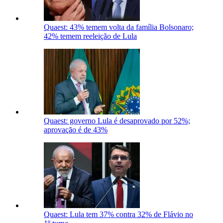
Quaest: 43% temem volta da família Bolsonaro;
42% temem reeleição de Lula
Quaest: governo Lula é desaprovado por 52%;
aprovação é de 43%
Quaest: Lula tem 37% contra 32% de Flávio no