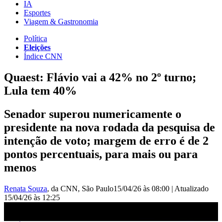
IA
Esportes
Viagem & Gastronomia
Política
Eleições
Índice CNN
Quaest: Flávio vai a 42% no 2º turno;
Lula tem 40%
Senador superou numericamente o
presidente na nova rodada da pesquisa de
intenção de voto; margem de erro é de 2
pontos percentuais, para mais ou para
menos
Renata Souza
, da CNN
, São Paulo
15/04/26 às 08:00
|
Atualizado
15/04/26 às 12:25
Quaest: Flávio vai a 42% no 2º turno; Lula tem 40% | CNN NOVO
DIA