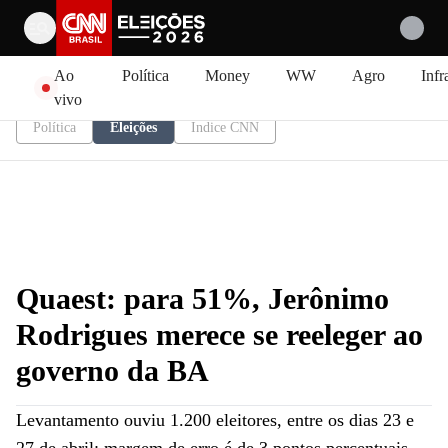
Pular para o conteúdo
Ao
Política
Money
WW
Agro
Infr
vivo
Política
Eleições
Índice CNN
Quaest: para 51%, Jerônimo
Rodrigues merece se reeleger ao
governo da BA
Levantamento ouviu 1.200 eleitores, entre os dias 23 e