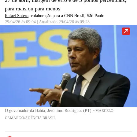
27 de abril; margem de erro é de 3 pontos percentuais,
para mais ou para menos
Rafael Sotero
, colaboração para a CNN Brasil
, São Paulo
29/04/26 às 09:04
|
Atualizado
29/04/26 às 09:28
O governador da Bahia, Jerônimo Rodrigues (PT)
•
MARCELO
CAMARGO/AGÊNCIA BRASIL