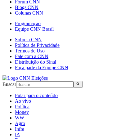
Fórum CNN
Blogs CNN
Colunas CNN
Programação
Equipe CNN Brasil
Sobre a CNN
Política de Privacidade
Termos de Uso
Fale com a CNN
Distribuição do Sinal
Faça parte da Equipe CNN
Buscar
Pular para o conteúdo
Ao vivo
Política
Money
WW
Agro
Infra
IA