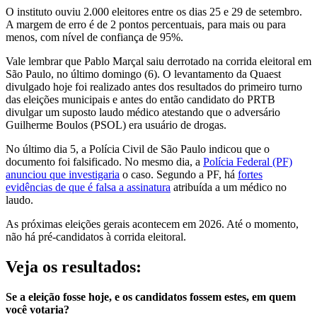
O instituto ouviu 2.000 eleitores entre os dias 25 e 29 de setembro.
A margem de erro é de 2 pontos percentuais, para mais ou para
menos, com nível de confiança de 95%.
Vale lembrar que Pablo Marçal saiu derrotado na corrida eleitoral em
São Paulo, no último domingo (6). O levantamento da Quaest
divulgado hoje foi realizado antes dos resultados do primeiro turno
das eleições municipais e antes do então candidato do PRTB
divulgar um suposto laudo médico atestando que o adversário
Guilherme Boulos (PSOL) era usuário de drogas.
No último dia 5, a Polícia Civil de São Paulo indicou que o
documento foi falsificado. No mesmo dia, a
Polícia Federal (PF)
anunciou que investigaria
o caso. Segundo a PF, há
fortes
evidências de que é falsa a assinatura
atribuída a um médico no
laudo.
As próximas eleições gerais acontecem em 2026. Até o momento,
não há pré-candidatos à corrida eleitoral.
Veja os resultados:
Se a eleição fosse hoje, e os candidatos fossem estes, em quem
você votaria?