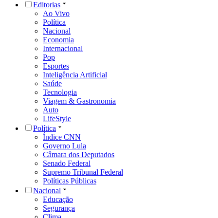
Editorias
Ao Vivo
Política
Nacional
Economia
Internacional
Pop
Esportes
Inteligência Artificial
Saúde
Tecnologia
Viagem & Gastronomia
Auto
LifeStyle
Política
Índice CNN
Governo Lula
Câmara dos Deputados
Senado Federal
Supremo Tribunal Federal
Políticas Públicas
Nacional
Educação
Segurança
Clima