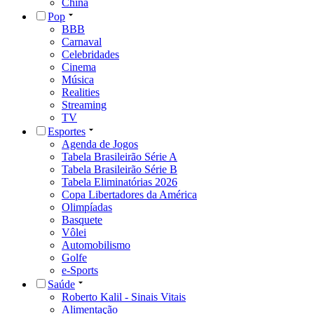
China
Pop
BBB
Carnaval
Celebridades
Cinema
Música
Realities
Streaming
TV
Esportes
Agenda de Jogos
Tabela Brasileirão Série A
Tabela Brasileirão Série B
Tabela Eliminatórias 2026
Copa Libertadores da América
Olimpíadas
Basquete
Vôlei
Automobilismo
Golfe
e-Sports
Saúde
Roberto Kalil - Sinais Vitais
Alimentação