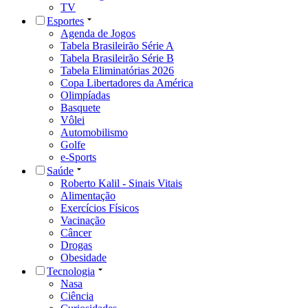
TV
Esportes
Agenda de Jogos
Tabela Brasileirão Série A
Tabela Brasileirão Série B
Tabela Eliminatórias 2026
Copa Libertadores da América
Olimpíadas
Basquete
Vôlei
Automobilismo
Golfe
e-Sports
Saúde
Roberto Kalil - Sinais Vitais
Alimentação
Exercícios Físicos
Vacinação
Câncer
Drogas
Obesidade
Tecnologia
Nasa
Ciência