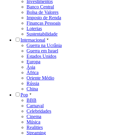
Investimentos
Banco Central
Bolsa de Valores
Imposto de Renda
Finanças Pessoais
Loterias
Sustentabilidade
Internacional
Guerra na Ucrânia
Guerra em Israel
Estados Unidos
Europa
Ásia
África
Oriente Médio
Rússia
China
Pop
BBB
Carnaval
Celebridades
Cinema
Música
Realities
Streaming