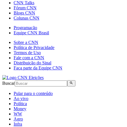
CNN Talks
Fórum CNN
Blogs CNN
Colunas CNN
Programação
Equipe CNN Brasil
Sobre a CNN
Política de Privacidade
Termos de Uso
Fale com a CNN
Distribuição do Sinal
Faça parte da Equipe CNN
Buscar
Pular para o conteúdo
Ao vivo
Política
Money
WW
Agro
Infra