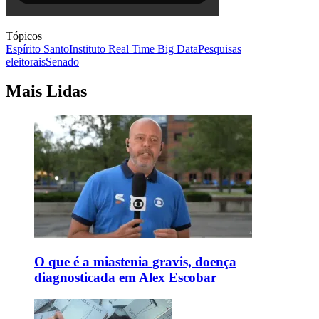
Tópicos
Espírito Santo
Instituto Real Time Big Data
Pesquisas
eleitorais
Senado
Mais Lidas
O que é a miastenia gravis, doença
diagnosticada em Alex Escobar