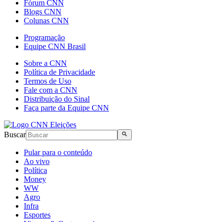
Fórum CNN
Blogs CNN
Colunas CNN
Programação
Equipe CNN Brasil
Sobre a CNN
Política de Privacidade
Termos de Uso
Fale com a CNN
Distribuição do Sinal
Faça parte da Equipe CNN
Buscar
Pular para o conteúdo
Ao vivo
Política
Money
WW
Agro
Infra
Esportes