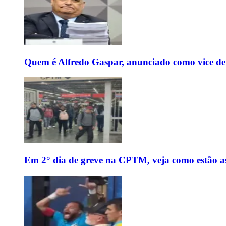
Quem é Alfredo Gaspar, anunciado como vice de
Em 2° dia de greve na CPTM, veja como estão as 