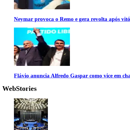
Neymar provoca o Remo e gera revolta após vit
Flávio anuncia Alfredo Gaspar como vice em cha
WebStories