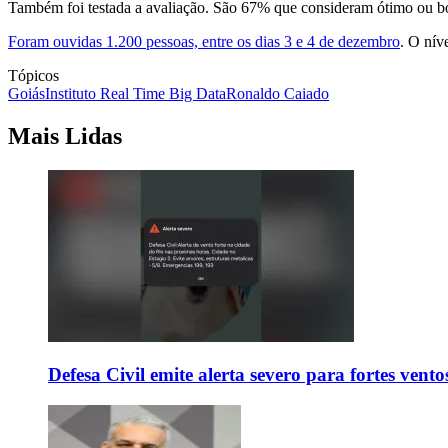
Também foi testada a avaliação. São 67% que consideram ótimo ou 
Foram ouvidas 1.200 pessoas, entre os dias 3 e 4 de dezembro
. O nív
Tópicos
Goiás
Instituto Real Time Big Data
Ronaldo Caiado
Mais Lidas
Defesa Civil emite alerta severo para fortes vent