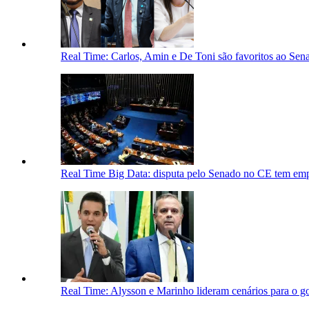
Real Time: Carlos, Amin e De Toni são favoritos ao Se
Real Time Big Data: disputa pelo Senado no CE tem emp
Real Time: Alysson e Marinho lideram cenários para o