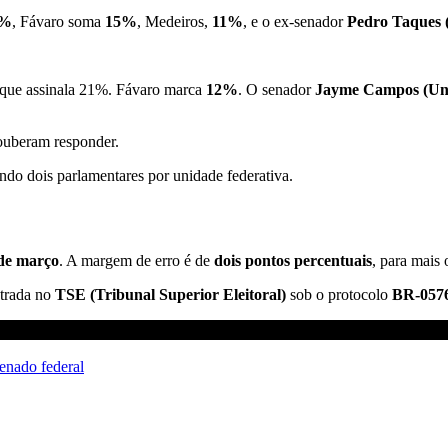
3%
, Fávaro soma
15%
, Medeiros,
11%
, e o ex-senador
Pedro Taques
, que assinala 21%. Fávaro marca
12%
. O senador
Jayme Campos (Un
uberam responder.
endo dois parlamentares por unidade federativa.
 de março
. A margem de erro é de
dois pontos percentuais
, para mais
strada no
TSE (Tribunal Superior Eleitoral)
sob o protocolo
BR-0576
enado federal