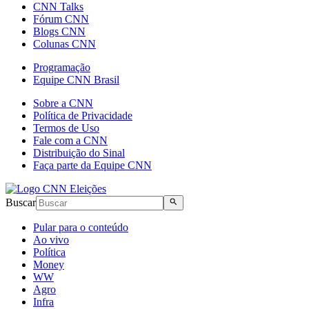
CNN Talks
Fórum CNN
Blogs CNN
Colunas CNN
Programação
Equipe CNN Brasil
Sobre a CNN
Política de Privacidade
Termos de Uso
Fale com a CNN
Distribuição do Sinal
Faça parte da Equipe CNN
Buscar
Pular para o conteúdo
Ao vivo
Política
Money
WW
Agro
Infra