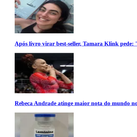
Após livro virar best-seller, Tamara Klink pede
Rebeca Andrade atinge maior nota do mundo no