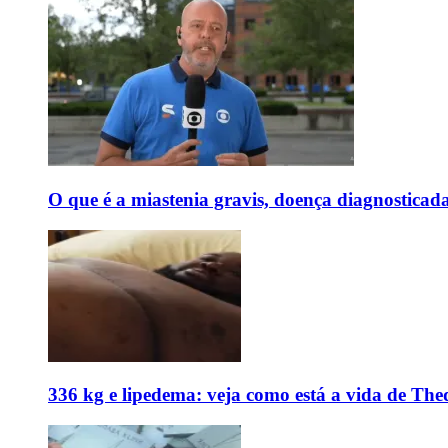
O que é a miastenia gravis, doença diagnostica
336 kg e lipedema: veja como está a vida de The