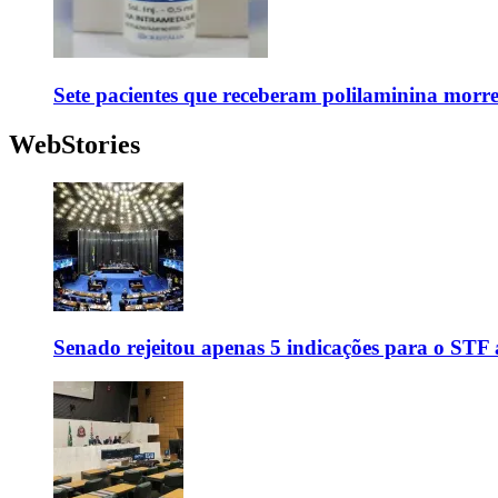
Sete pacientes que receberam polilaminina mor
WebStories
Senado rejeitou apenas 5 indicações para o STF 