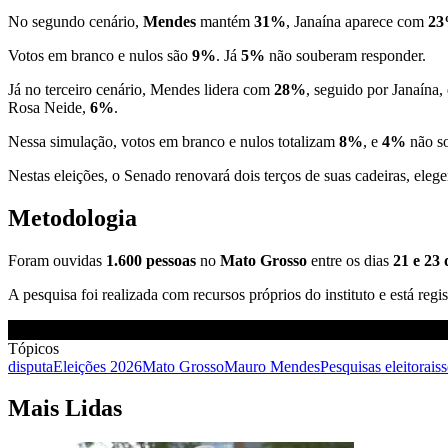
No segundo cenário,
Mendes
mantém
31%
, Janaína aparece com
2
Votos em branco e nulos são
9%
. Já
5%
não souberam responder.
Já no terceiro cenário, Mendes lidera com
28%
, seguido por Janaína
Rosa Neide,
6%
.
Nessa simulação, votos em branco e nulos totalizam
8%
, e
4%
não so
Nestas eleições, o Senado renovará dois terços de suas cadeiras, eleg
Metodologia
Foram ouvidas
1.600 pessoas
no
Mato Grosso
entre os dias
21 e 23
A pesquisa foi realizada com recursos próprios do instituto e está regi
Tópicos
disputa
Eleições 2026
Mato Grosso
Mauro Mendes
Pesquisas eleitorais
s
Mais Lidas