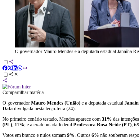
O governador Mauro Mendes e a deputada estadual Janaína Ri
Compartilhar matéria
O governador
Mauro Mendes
(União)
e a deputada estadual
Janaín
Data
divulgada nesta terça-feira (24).
No primeiro cenário testado, Mendes aparece com
31%
das intenções
(PL)
,
11%
; e a ex-deputada federal
Professora Rosa Neide (PT)
,
6
Votos em branco e nulos somam
9%
. Outros
6%
não souberam respo