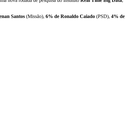
uma nova rodada de pesquisa do Instituto
Real Time Big Data
,
enan Santos
(Missão),
6% de Ronaldo Caiado
(PSD),
4% de