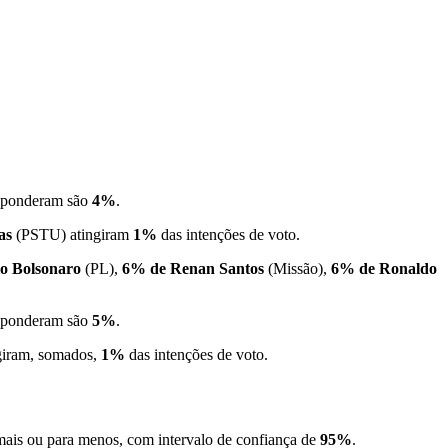
esponderam são
4%
.
as
(PSTU) atingiram
1%
das intenções de voto.
o Bolsonaro
(PL),
6% de Renan Santos
(Missão),
6% de Ronaldo
esponderam são
5%
.
giram, somados,
1%
das intenções de voto.
 mais ou para menos, com intervalo de confiança de
95%
.