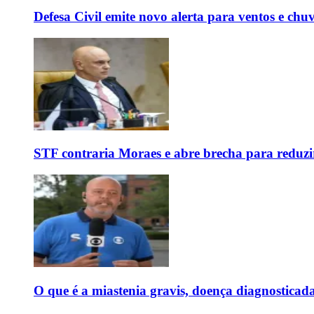
Defesa Civil emite novo alerta para ventos e chu
STF contraria Moraes e abre brecha para reduzir
O que é a miastenia gravis, doença diagnostica