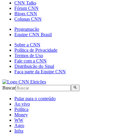
CNN Talks
Fórum CNN
Blogs CNN
Colunas CNN
Programação
Equipe CNN Brasil
Sobre a CNN
Política de Privacidade
Termos de Uso
Fale com a CNN
Distribuição do Sinal
Faça parte da Equipe CNN
Buscar
Pular para o conteúdo
Ao vivo
Política
Money
WW
Agro
Infra