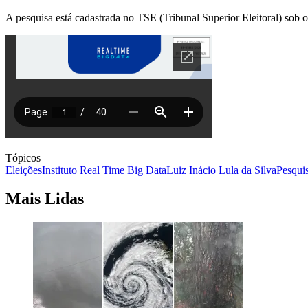
A pesquisa está cadastrada no TSE (Tribunal Superior Eleitoral) sob 
Tópicos
Eleições
Instituto Real Time Big Data
Luiz Inácio Lula da Silva
Pesquis
Mais Lidas