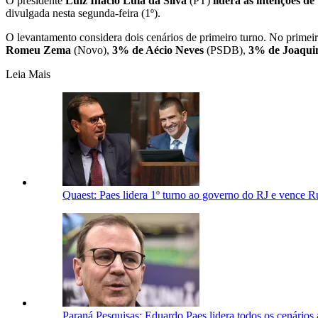
O presidente
Luiz Inácio Lula da Silva
(PT)
lidera as intenções de
divulgada nesta segunda-feira (1º).
O levantamento considera dois cenários de primeiro turno. No primei
Romeu Zema
(Novo),
3% de Aécio Neves
(PSDB),
3% de Joaqui
Leia Mais
Quaest: Paes lidera 1º turno ao governo do RJ e vence R
Paraná Pesquisas: Eduardo Paes lidera todos os cenários