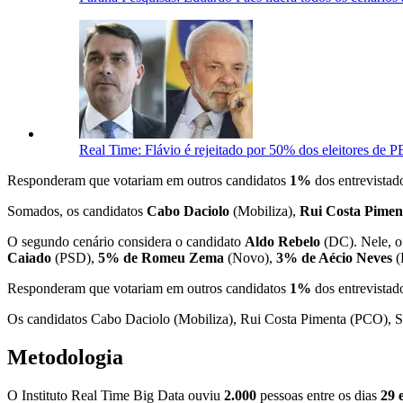
Real Time: Flávio é rejeitado por 50% dos eleitores de 
Responderam que votariam em outros candidatos
1%
dos entrevistad
Somados, os candidatos
Cabo Daciolo
(Mobiliza),
Rui Costa Pime
O segundo cenário considera o candidato
Aldo Rebelo
(DC). Nele, o
Caiado
(PSD),
5% de Romeu Zema
(Novo),
3% de Aécio Neves
(
Responderam que votariam em outros candidatos
1%
dos entrevistad
Os candidatos Cabo Daciolo (Mobiliza), Rui Costa Pimenta (PCO), 
Metodologia
O Instituto Real Time Big Data ouviu
2.000
pessoas entre os dias
29