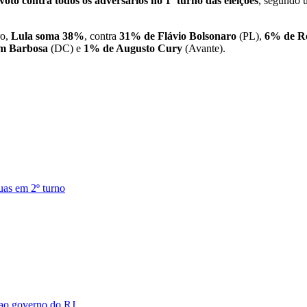
 voto contra todos os adversários no 1º turno das eleições
, segundo 
ro,
Lula soma 38%
, contra
31% de Flávio Bolsonaro
(PL),
6% de R
m Barbosa
(DC) e
1% de Augusto Cury
(Avante).
uas em 2º turno
 ao governo do RJ