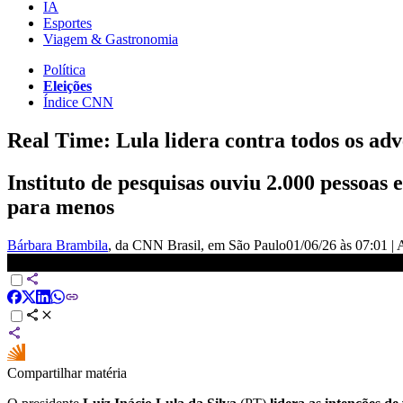
IA
Esportes
Viagem & Gastronomia
Política
Eleições
Índice CNN
Real Time: Lula lidera contra todos os adv
Instituto de pesquisas ouviu 2.000 pessoas
para menos
Bárbara Brambila
, da CNN Brasil
, em São Paulo
01/06/26 às 07:01
|
Real Time: Lula lidera contra todos os adversários no 1º turno | LI
Compartilhar matéria