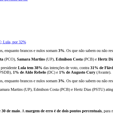
PE; Lula, por 32%
os, enquanto brancos e nulos somam
3%
. Os que não sabem ou não r
nta
(PCO),
Samara Martins
(UP),
Edmilson Costa
(PCB) e
Hertz Di
 presidente
Lula tem
38%
das intenções de voto, contra
31% de Flávi
PSDB),
1% de Aldo Rebelo
(DC) e
1% de Augusto Cury
(Avante).
os, enquanto brancos e nulos somam
3%
. Os que não sabem ou não r
Samara Martins (UP), Edmilson Costa (PCB) e Hertz Dias (PSTU) atin
e 30 de maio
. A
margem de erro é de dois pontos percentuais
, para