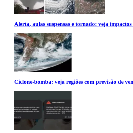
Alerta, aulas suspensas e tornado: veja impactos
Ciclone-bomba: veja regiões com previsão de ven