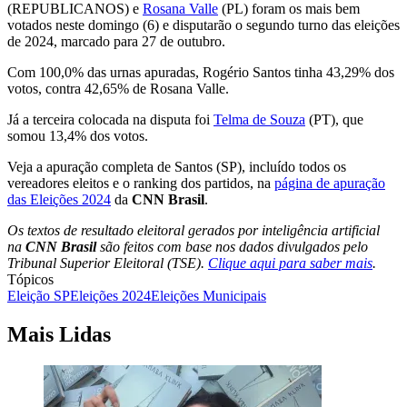
(REPUBLICANOS) e
Rosana Valle
(PL) foram os mais bem
votados neste domingo (6) e disputarão o segundo turno das eleições
de 2024, marcado para 27 de outubro.
Com 100,0% das urnas apuradas, Rogério Santos tinha 43,29% dos
votos, contra 42,65% de Rosana Valle.
Já a terceira colocada na disputa foi
Telma de Souza
(PT), que
somou 13,4% dos votos.
Veja a apuração completa de Santos (SP), incluído todos os
vereadores eleitos e o ranking dos partidos, na
página de apuração
das Eleições 2024
da
CNN Brasil
.
Os textos de resultado eleitoral gerados por inteligência artificial
na
CNN Brasil
são feitos com base nos dados divulgados pelo
Tribunal Superior Eleitoral (TSE).
Clique aqui para saber mais
.
Tópicos
Eleição SP
Eleições 2024
Eleições Municipais
Mais Lidas