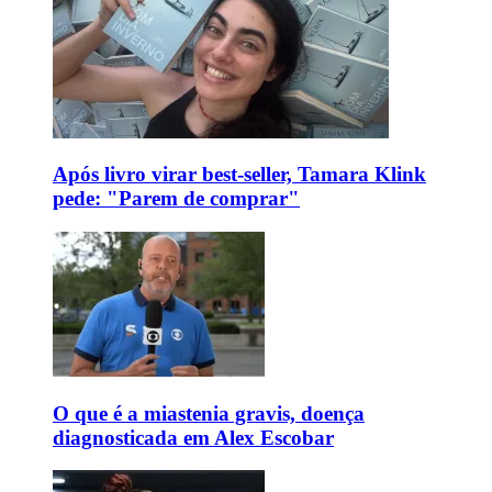
Após livro virar best-seller, Tamara Klink
pede: "Parem de comprar"
O que é a miastenia gravis, doença
diagnosticada em Alex Escobar