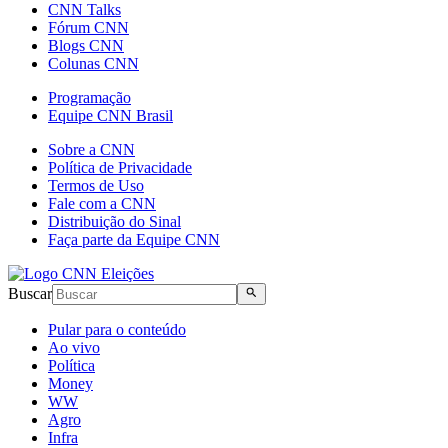
CNN Talks
Fórum CNN
Blogs CNN
Colunas CNN
Programação
Equipe CNN Brasil
Sobre a CNN
Política de Privacidade
Termos de Uso
Fale com a CNN
Distribuição do Sinal
Faça parte da Equipe CNN
Buscar
Pular para o conteúdo
Ao vivo
Política
Money
WW
Agro
Infra