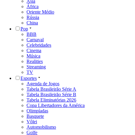
Ásia
África
Oriente Médio
Rússia
China
Pop
BBB
Carnaval
Celebridades
Cinema
Música
Realities
Streaming
TV
Esportes
Agenda de Jogos
Tabela Brasileirão Série A
Tabela Brasileirão Série B
Tabela Eliminatórias 2026
Copa Libertadores da América
Olimpíadas
Basquete
Vôlei
Automobilismo
Golfe