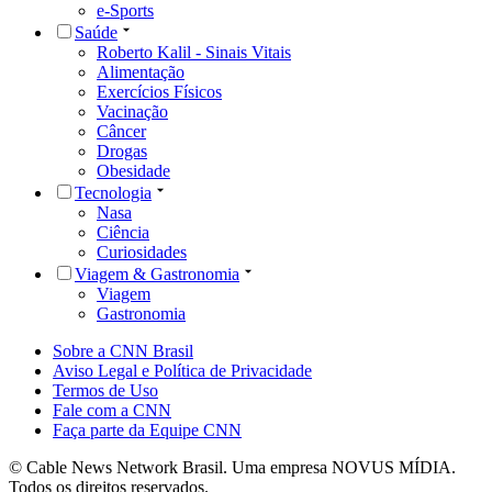
e-Sports
Saúde
Roberto Kalil - Sinais Vitais
Alimentação
Exercícios Físicos
Vacinação
Câncer
Drogas
Obesidade
Tecnologia
Nasa
Ciência
Curiosidades
Viagem & Gastronomia
Viagem
Gastronomia
Sobre a CNN Brasil
Aviso Legal e Política de Privacidade
Termos de Uso
Fale com a CNN
Faça parte da Equipe CNN
© Cable News Network Brasil. Uma empresa NOVUS MÍDIA.
Todos os direitos reservados.