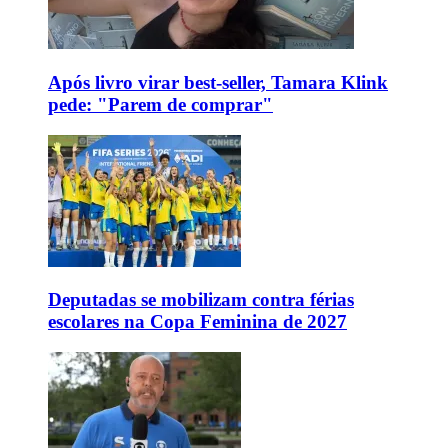
Após livro virar best-seller, Tamara Klink
pede: "Parem de comprar"
Deputadas se mobilizam contra férias
escolares na Copa Feminina de 2027