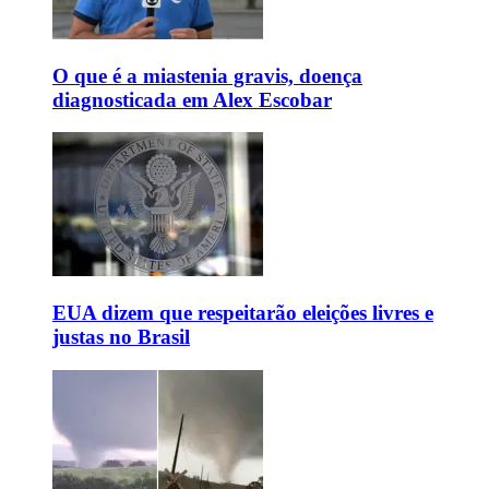
O que é a miastenia gravis, doença
diagnosticada em Alex Escobar
EUA dizem que respeitarão eleições livres e
justas no Brasil