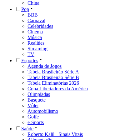
China
Pop
BBB
Carnaval
Celebridades
Cinema
Música
Realities
Streaming
TV
Esportes
Agenda de Jogos
Tabela Brasileirão Série A
Tabela Brasileirão Série B
Tabela Eliminatórias 2026
Copa Libertadores da América
Olimpíadas
Basquete
Vôlei
Automobilismo
Golfe
e-Sports
Saúde
Roberto Kalil - Sinais Vitais
Alimentação