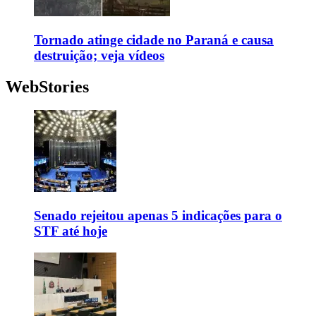
Tornado atinge cidade no Paraná e causa
destruição; veja vídeos
WebStories
Senado rejeitou apenas 5 indicações para o
STF até hoje