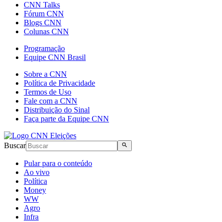
CNN Talks
Fórum CNN
Blogs CNN
Colunas CNN
Programação
Equipe CNN Brasil
Sobre a CNN
Política de Privacidade
Termos de Uso
Fale com a CNN
Distribuição do Sinal
Faça parte da Equipe CNN
Buscar
Pular para o conteúdo
Ao vivo
Política
Money
WW
Agro
Infra