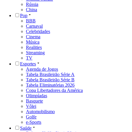
Rússia
China
Pop
BBB
Carnaval
Celebridades
Cinema
Música
Realities
Streaming
TV
Esportes
Agenda de Jogos
Tabela Brasileirão Série A
Tabela Brasileirão Série B
Tabela Eliminatórias 2026
Copa Libertadores da América
Olimpíadas
Basquete
Vôlei
Automobilismo
Golfe
e-Sports
Saúde