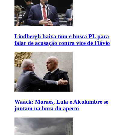
Lindbergh baixa tom e busca PL para
falar de acusação contra vice de Flávio
Waack: Moraes, Lula e Alcolumbre se
juntam na hora do aperto