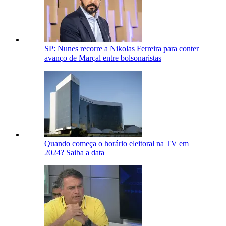
SP: Nunes recorre a Nikolas Ferreira para conter
avanço de Marçal entre bolsonaristas
Quando começa o horário eleitoral na TV em
2024? Saiba a data