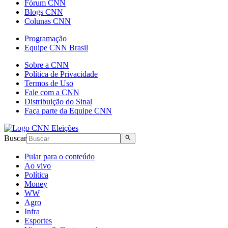
Fórum CNN
Blogs CNN
Colunas CNN
Programação
Equipe CNN Brasil
Sobre a CNN
Política de Privacidade
Termos de Uso
Fale com a CNN
Distribuição do Sinal
Faça parte da Equipe CNN
Buscar
Pular para o conteúdo
Ao vivo
Política
Money
WW
Agro
Infra
Esportes