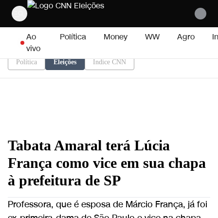
Pular para o conteúdo
Ao
Política
Money
WW
Agro
I
vivo
Política
Eleições
Índice CNN
Tabata Amaral terá Lúcia
França como vice em sua chapa
à prefeitura de SP
Professora, que é esposa de Márcio França, já foi