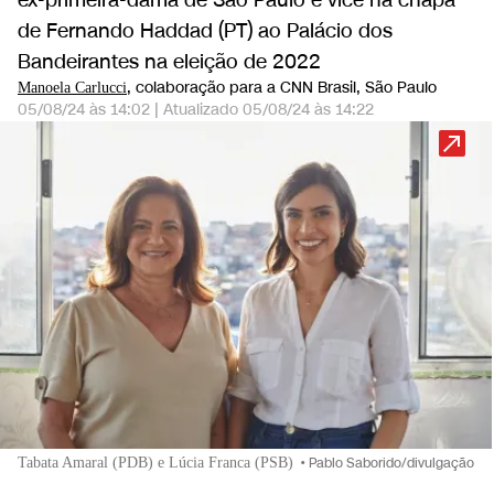
ex-primeira-dama de São Paulo e vice na chapa
de Fernando Haddad (PT) ao Palácio dos
Bandeirantes na eleição de 2022
, colaboração para a CNN Brasil
, São Paulo
Manoela Carlucci
05/08/24 às 14:02
|
Atualizado
05/08/24 às 14:22
Tabata Amaral (PDB) e Lúcia Franca (PSB)
•
Pablo Saborido/divulgação