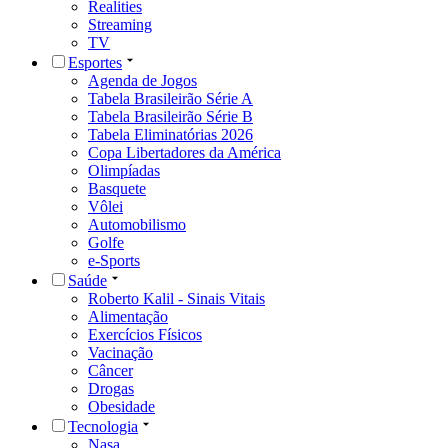
Realities
Streaming
TV
Esportes
Agenda de Jogos
Tabela Brasileirão Série A
Tabela Brasileirão Série B
Tabela Eliminatórias 2026
Copa Libertadores da América
Olimpíadas
Basquete
Vôlei
Automobilismo
Golfe
e-Sports
Saúde
Roberto Kalil - Sinais Vitais
Alimentação
Exercícios Físicos
Vacinação
Câncer
Drogas
Obesidade
Tecnologia
Nasa