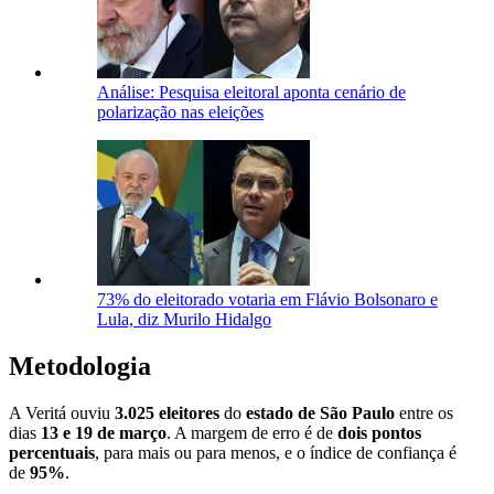
Análise: Pesquisa eleitoral aponta cenário de
polarização nas eleições
73% do eleitorado votaria em Flávio Bolsonaro e
Lula, diz Murilo Hidalgo
Metodologia
A Veritá ouviu
3.025 eleitores
do
estado de São Paulo
entre os
dias
13 e 19 de março
. A margem de erro é de
dois pontos
percentuais
, para mais ou para menos, e o índice de confiança é
de
95%
.