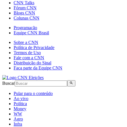
CNN Talks
Fórum CNN
Blogs CNN
Colunas CNN
Programação
Equipe CNN Brasil
Sobre a CNN
Política de Privacidade
Termos de Uso
Fale com a CNN
Distribuição do Sinal
Faça parte da Equipe CNN
Buscar
Pular para o conteúdo
Ao vivo
Política
Money
WW
Agro
Infra