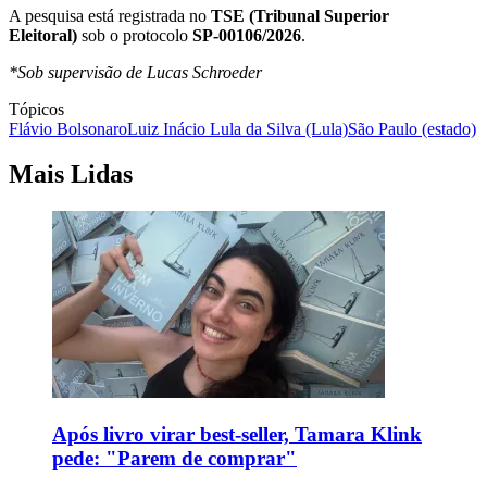
A pesquisa está registrada no
TSE (Tribunal Superior
Eleitoral)
sob o protocolo
SP-00106/2026
.
*Sob supervisão de Lucas Schroeder
Tópicos
Flávio Bolsonaro
Luiz Inácio Lula da Silva (Lula)
São Paulo (estado)
Mais Lidas
Após livro virar best-seller, Tamara Klink
pede: "Parem de comprar"