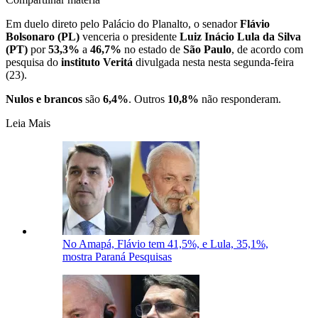
Em duelo direto pelo Palácio do Planalto, o senador
Flávio
Bolsonaro
(PL)
venceria o presidente
Luiz Inácio Lula da Silva
(PT)
por
53,3%
a
46,7%
no estado de
São Paulo
, de acordo com
pesquisa do
instituto Veritá
divulgada nesta nesta segunda-feira
(23).
Nulos e brancos
são
6,4%
. Outros
10,8%
não responderam.
Leia Mais
No Amapá, Flávio tem 41,5%, e Lula, 35,1%,
mostra Paraná Pesquisas