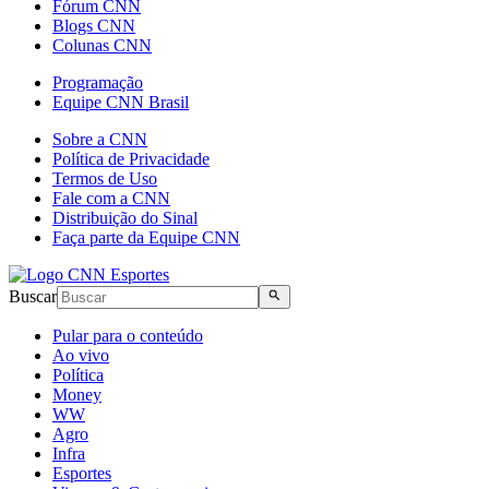
Fórum CNN
Blogs CNN
Colunas CNN
Programação
Equipe CNN Brasil
Sobre a CNN
Política de Privacidade
Termos de Uso
Fale com a CNN
Distribuição do Sinal
Faça parte da Equipe CNN
Buscar
Pular para o conteúdo
Ao vivo
Política
Money
WW
Agro
Infra
Esportes