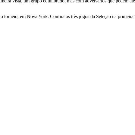
imeira vista, um grupo equilibrado, mas com adversários que pedem aten
do torneio, em Nova York. Confira os três jogos da Seleção na primeira 