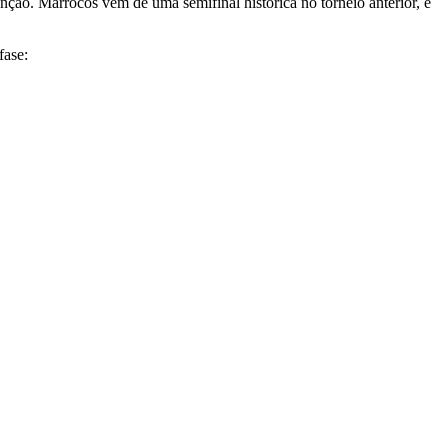
ção. Marrocos vem de uma semifinal histórica no torneio anterior, e
fase: