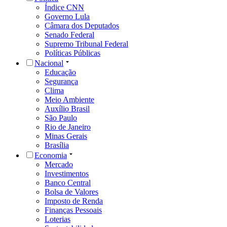
Índice CNN
Governo Lula
Câmara dos Deputados
Senado Federal
Supremo Tribunal Federal
Políticas Públicas
Nacional
Educação
Segurança
Clima
Meio Ambiente
Auxílio Brasil
São Paulo
Rio de Janeiro
Minas Gerais
Brasília
Economia
Mercado
Investimentos
Banco Central
Bolsa de Valores
Imposto de Renda
Finanças Pessoais
Loterias