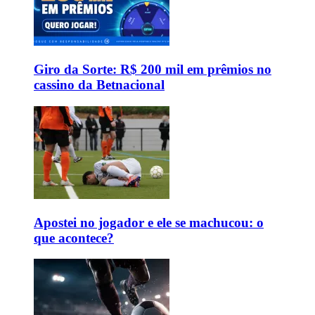
Giro da Sorte: R$ 200 mil em prêmios no
cassino da Betnacional
Apostei no jogador e ele se machucou: o
que acontece?