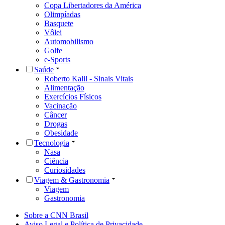
Copa Libertadores da América
Olimpíadas
Basquete
Vôlei
Automobilismo
Golfe
e-Sports
Saúde
Roberto Kalil - Sinais Vitais
Alimentação
Exercícios Físicos
Vacinação
Câncer
Drogas
Obesidade
Tecnologia
Nasa
Ciência
Curiosidades
Viagem & Gastronomia
Viagem
Gastronomia
Sobre a CNN Brasil
Aviso Legal e Política de Privacidade