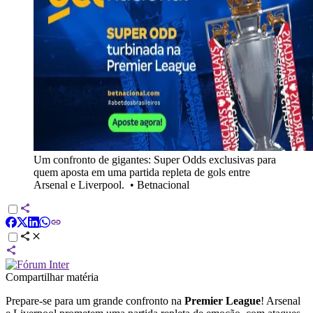
Um confronto de gigantes: Super Odds exclusivas para
quem aposta em uma partida repleta de gols entre
Arsenal e Liverpool.
•
Betnacional
Compartilhar matéria
Prepare-se para um grande confronto na
Premier League
! Arsenal