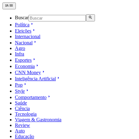
Buscar
Política
Eleições
Internacional
Nacional
Agro
Infra
Esportes
Economia
CNN Money
Inteligência Artificial
Pop
Style
Comportamento
Saúde
Ciência
Tecnologia
Viagem & Gastronomia
Review
Auto
Educação