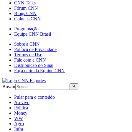
CNN Talks
Fórum CNN
Blogs CNN
Colunas CNN
Programação
Equipe CNN Brasil
Sobre a CNN
Política de Privacidade
Termos de Uso
Fale com a CNN
Distribuição do Sinal
Faça parte da Equipe CNN
Buscar
Pular para o conteúdo
Ao vivo
Política
Money
WW
Agro
Infra