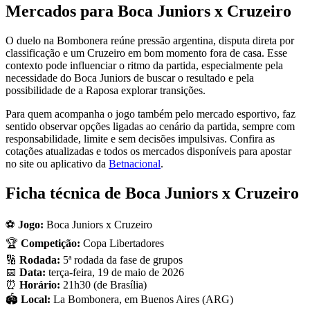
Mercados para Boca Juniors x Cruzeiro
O duelo na Bombonera reúne pressão argentina, disputa direta por
classificação e um Cruzeiro em bom momento fora de casa. Esse
contexto pode influenciar o ritmo da partida, especialmente pela
necessidade do Boca Juniors de buscar o resultado e pela
possibilidade de a Raposa explorar transições.
Para quem acompanha o jogo também pelo mercado esportivo, faz
sentido observar opções ligadas ao cenário da partida, sempre com
responsabilidade, limite e sem decisões impulsivas. Confira as
cotações atualizadas e todos os mercados disponíveis para apostar
no site ou aplicativo da
Betnacional
.
Ficha técnica de Boca Juniors x Cruzeiro
⚽
Jogo:
Boca Juniors x Cruzeiro
🏆
Competição:
Copa Libertadores
🔢
Rodada:
5ª rodada da fase de grupos
📅
Data:
terça-feira, 19 de maio de 2026
⏰
Horário:
21h30 (de Brasília)
🏟️
Local:
La Bombonera, em Buenos Aires (ARG)