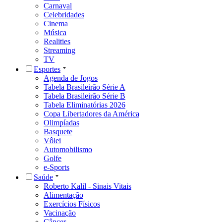
Carnaval
Celebridades
Cinema
Música
Realities
Streaming
TV
Esportes
Agenda de Jogos
Tabela Brasileirão Série A
Tabela Brasileirão Série B
Tabela Eliminatórias 2026
Copa Libertadores da América
Olimpíadas
Basquete
Vôlei
Automobilismo
Golfe
e-Sports
Saúde
Roberto Kalil - Sinais Vitais
Alimentação
Exercícios Físicos
Vacinação
Câncer