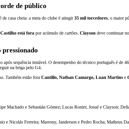
corde de público
 de casa cheia: a meta do clube é atingir
35 mil torcedores
, o maior p
 Castilho está fora
por acúmulo de cartões.
Clayson
deve continuar no
o pressionado
do após sequência instável. O desempenho do técnico português é de 
eguir na briga pelo G4.
nso. Também estão fora
Cantillo, Nathan Camargo, Luan Martins
e
lipe Machado e Sebastián Gómez; Lucas Ronier, Josué e Clayson; Della
io e Nicolás Ferreira; Marrony, Janderson e Pedro Rocha; Matheus Da