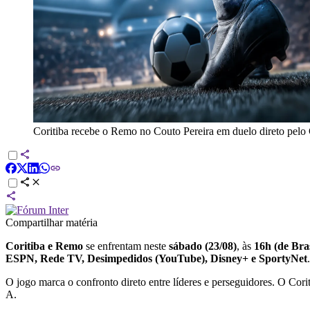
Coritiba recebe o Remo no Couto Pereira em duelo direto pelo
Compartilhar matéria
Coritiba e Remo
se enfrentam neste
sábado (23/08)
, às
16h (de Bras
ESPN, Rede TV, Desimpedidos (YouTube), Disney+ e SportyNet
.
O jogo marca o confronto direto entre líderes e perseguidores. O Cor
A.