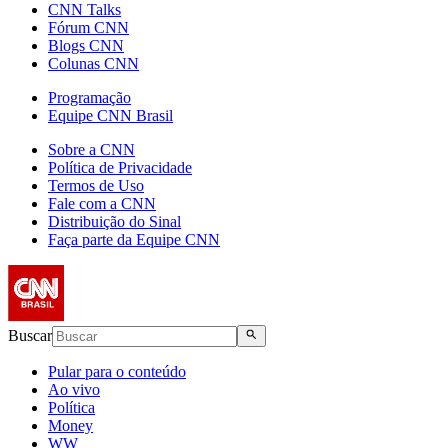
CNN Talks
Fórum CNN
Blogs CNN
Colunas CNN
Programação
Equipe CNN Brasil
Sobre a CNN
Política de Privacidade
Termos de Uso
Fale com a CNN
Distribuição do Sinal
Faça parte da Equipe CNN
Buscar
Pular para o conteúdo
Ao vivo
Política
Money
WW