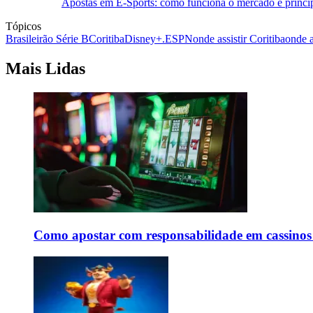
Apostas em E-Sports: como funciona o mercado e princip
Tópicos
Brasileirão Série B
Coritiba
Disney+.
ESPN
onde assistir Coritiba
onde a
Mais Lidas
Como apostar com responsabilidade em cassinos 