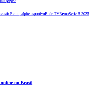
ais jogos?
ssistir Remo
palpite esportivo
Rede TV
Remo
Série B 2025
online no Brasil