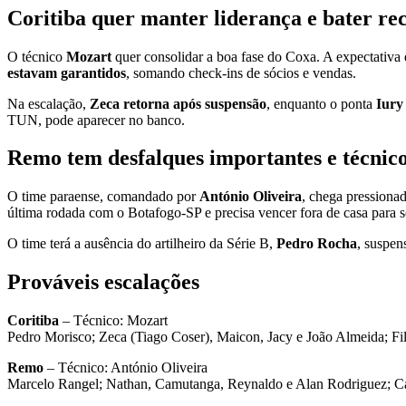
Coritiba quer manter liderança e bater re
O técnico
Mozart
quer consolidar a boa fase do Coxa. A expectativa é
estavam garantidos
, somando check-ins de sócios e vendas.
Na escalação,
Zeca retorna após suspensão
, enquanto o ponta
Iury
TUN, pode aparecer no banco.
Remo tem desfalques importantes e técnic
O time paraense, comandado por
António Oliveira
, chega pressiona
última rodada com o Botafogo-SP e precisa vencer fora de casa para s
O time terá a ausência do artilheiro da Série B,
Pedro Rocha
, suspe
Prováveis escalações
Coritiba
– Técnico: Mozart
Pedro Morisco; Zeca (Tiago Coser), Maicon, Jacy e João Almeida; Fi
Remo
– Técnico: António Oliveira
Marcelo Rangel; Nathan, Camutanga, Reynaldo e Alan Rodriguez; Ca