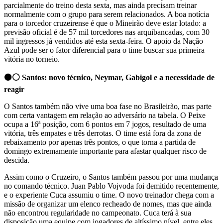
parcialmente do treino desta sexta, mas ainda precisam treinar
normalmente com o grupo para serem relacionados. A boa notícia
para o torcedor cruzeirense é que o Mineirão deve estar lotado: a
previsão oficial é de 57 mil torcedores nas arquibancadas, com 30
mil ingressos já vendidos até esta sexta-feira. O apoio da Nação
Azul pode ser o fator diferencial para o time buscar sua primeira
vitória no torneio.
⚫⚪ Santos: novo técnico, Neymar, Gabigol e a necessidade de
reagir
O Santos também não vive uma boa fase no Brasileirão, mas parte
com certa vantagem em relação ao adversário na tabela. O Peixe
ocupa a 16ª posição, com 6 pontos em 7 jogos, resultado de uma
vitória, três empates e três derrotas. O time está fora da zona de
rebaixamento por apenas três pontos, o que torna a partida de
domingo extremamente importante para afastar qualquer risco de
descida.
Assim como o Cruzeiro, o Santos também passou por uma mudança
no comando técnico. Juan Pablo Vojvoda foi demitido recentemente,
e o experiente Cuca assumiu o time. O novo treinador chega com a
missão de organizar um elenco recheado de nomes, mas que ainda
não encontrou regularidade no campeonato. Cuca terá à sua
disposição uma equipe com jogadores de altíssimo nível, entre eles