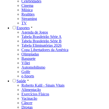
Celebridades
Cinema
Música
Realities
Streaming
TV
Esportes
Agenda de Jogos
Tabela Brasileirão Série A
Tabela Brasileirão Série B
Tabela Eliminatórias 2026
Copa Libertadores da América
Olimpíadas
Basquete
Vôlei
Automobilismo
Golfe
e-Sports
Saúde
Roberto Kalil - Sinais Vitais
Alimentação
Exercícios Físicos
Vacinação
Câncer
Drogas