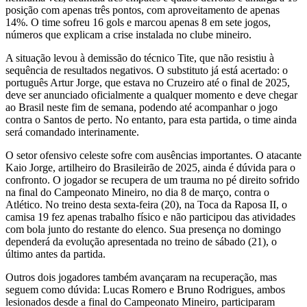
posição com apenas três pontos, com aproveitamento de apenas
14%. O time sofreu 16 gols e marcou apenas 8 em sete jogos,
números que explicam a crise instalada no clube mineiro.
A situação levou à demissão do técnico Tite, que não resistiu à
sequência de resultados negativos. O substituto já está acertado: o
português Artur Jorge, que estava no Cruzeiro até o final de 2025,
deve ser anunciado oficialmente a qualquer momento e deve chegar
ao Brasil neste fim de semana, podendo até acompanhar o jogo
contra o Santos de perto. No entanto, para esta partida, o time ainda
será comandado interinamente.
O setor ofensivo celeste sofre com ausências importantes. O atacante
Kaio Jorge, artilheiro do Brasileirão de 2025, ainda é dúvida para o
confronto. O jogador se recupera de um trauma no pé direito sofrido
na final do Campeonato Mineiro, no dia 8 de março, contra o
Atlético. No treino desta sexta-feira (20), na Toca da Raposa II, o
camisa 19 fez apenas trabalho físico e não participou das atividades
com bola junto do restante do elenco. Sua presença no domingo
dependerá da evolução apresentada no treino de sábado (21), o
último antes da partida.
Outros dois jogadores também avançaram na recuperação, mas
seguem como dúvida: Lucas Romero e Bruno Rodrigues, ambos
lesionados desde a final do Campeonato Mineiro, participaram