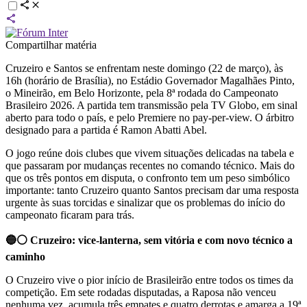
Compartilhar matéria
Cruzeiro e Santos se enfrentam neste domingo (22 de março), às
16h (horário de Brasília), no Estádio Governador Magalhães Pinto,
o Mineirão, em Belo Horizonte, pela 8ª rodada do Campeonato
Brasileiro 2026. A partida tem transmissão pela TV Globo, em sinal
aberto para todo o país, e pelo Premiere no pay-per-view. O árbitro
designado para a partida é Ramon Abatti Abel.
O jogo reúne dois clubes que vivem situações delicadas na tabela e
que passaram por mudanças recentes no comando técnico. Mais do
que os três pontos em disputa, o confronto tem um peso simbólico
importante: tanto Cruzeiro quanto Santos precisam dar uma resposta
urgente às suas torcidas e sinalizar que os problemas do início do
campeonato ficaram para trás.
🔵⚪ Cruzeiro: vice-lanterna, sem vitória e com novo técnico a
caminho
O Cruzeiro vive o pior início de Brasileirão entre todos os times da
competição. Em sete rodadas disputadas, a Raposa não venceu
nenhuma vez, acumula três empates e quatro derrotas e amarga a 19ª