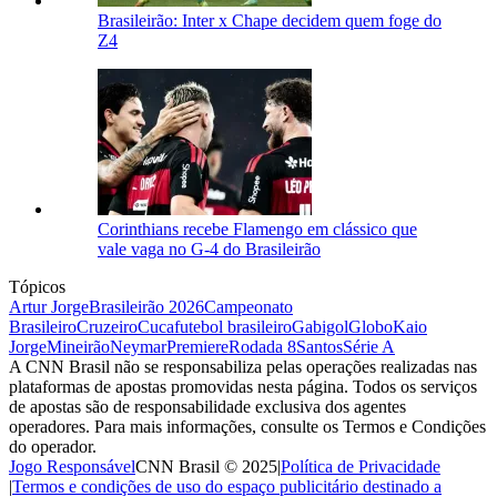
Brasileirão: Inter x Chape decidem quem foge do
Z4
Corinthians recebe Flamengo em clássico que
vale vaga no G-4 do Brasileirão
Tópicos
Artur Jorge
Brasileirão 2026
Campeonato
Brasileiro
Cruzeiro
Cuca
futebol brasileiro
Gabigol
Globo
Kaio
Jorge
Mineirão
Neymar
Premiere
Rodada 8
Santos
Série A
A CNN Brasil não se responsabiliza pelas operações realizadas nas
plataformas de apostas promovidas nesta página. Todos os serviços
de apostas são de responsabilidade exclusiva dos agentes
operadores. Para mais informações, consulte os Termos e Condições
do operador.
Jogo Responsável
CNN Brasil © 2025
|
Política de Privacidade
|
Termos e condições de uso do espaço publicitário destinado a