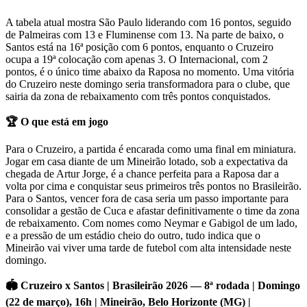
A tabela atual mostra São Paulo liderando com 16 pontos, seguido
de Palmeiras com 13 e Fluminense com 13. Na parte de baixo, o
Santos está na 16ª posição com 6 pontos, enquanto o Cruzeiro
ocupa a 19ª colocação com apenas 3. O Internacional, com 2
pontos, é o único time abaixo da Raposa no momento. Uma vitória
do Cruzeiro neste domingo seria transformadora para o clube, que
sairia da zona de rebaixamento com três pontos conquistados.
🏆 O que está em jogo
Para o Cruzeiro, a partida é encarada como uma final em miniatura.
Jogar em casa diante de um Mineirão lotado, sob a expectativa da
chegada de Artur Jorge, é a chance perfeita para a Raposa dar a
volta por cima e conquistar seus primeiros três pontos no Brasileirão.
Para o Santos, vencer fora de casa seria um passo importante para
consolidar a gestão de Cuca e afastar definitivamente o time da zona
de rebaixamento. Com nomes como Neymar e Gabigol de um lado,
e a pressão de um estádio cheio do outro, tudo indica que o
Mineirão vai viver uma tarde de futebol com alta intensidade neste
domingo.
🏟️ Cruzeiro x Santos | Brasileirão 2026 — 8ª rodada | Domingo
(22 de março), 16h | Mineirão, Belo Horizonte (MG) |