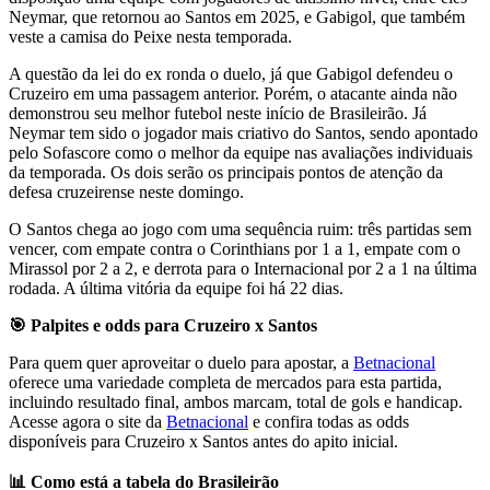
Neymar, que retornou ao Santos em 2025, e Gabigol, que também
veste a camisa do Peixe nesta temporada.
A questão da lei do ex ronda o duelo, já que Gabigol defendeu o
Cruzeiro em uma passagem anterior. Porém, o atacante ainda não
demonstrou seu melhor futebol neste início de Brasileirão. Já
Neymar tem sido o jogador mais criativo do Santos, sendo apontado
pelo Sofascore como o melhor da equipe nas avaliações individuais
da temporada. Os dois serão os principais pontos de atenção da
defesa cruzeirense neste domingo.
O Santos chega ao jogo com uma sequência ruim: três partidas sem
vencer, com empate contra o Corinthians por 1 a 1, empate com o
Mirassol por 2 a 2, e derrota para o Internacional por 2 a 1 na última
rodada. A última vitória da equipe foi há 22 dias.
🎯 Palpites e odds para Cruzeiro x Santos
Para quem quer aproveitar o duelo para apostar, a
Betnacional
oferece uma variedade completa de mercados para esta partida,
incluindo resultado final, ambos marcam, total de gols e handicap.
Acesse agora o site da
Betnacional
e confira todas as odds
disponíveis para Cruzeiro x Santos antes do apito inicial.
📊 Como está a tabela do Brasileirão