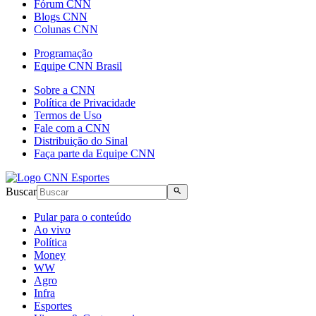
Fórum CNN
Blogs CNN
Colunas CNN
Programação
Equipe CNN Brasil
Sobre a CNN
Política de Privacidade
Termos de Uso
Fale com a CNN
Distribuição do Sinal
Faça parte da Equipe CNN
Buscar
Pular para o conteúdo
Ao vivo
Política
Money
WW
Agro
Infra
Esportes