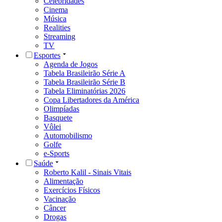
Celebridades
Cinema
Música
Realities
Streaming
TV
Esportes
Agenda de Jogos
Tabela Brasileirão Série A
Tabela Brasileirão Série B
Tabela Eliminatórias 2026
Copa Libertadores da América
Olimpíadas
Basquete
Vôlei
Automobilismo
Golfe
e-Sports
Saúde
Roberto Kalil - Sinais Vitais
Alimentação
Exercícios Físicos
Vacinação
Câncer
Drogas