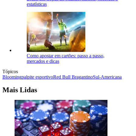
estatísticas
Como apostar em cartões: passo a passo,
mercados e dicas
Tópicos
Blooming
palpite esportivo
Red Bull Bragantino
Sul-Americana
Mais Lidas