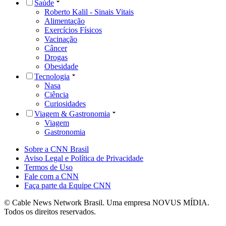
Saúde
Roberto Kalil - Sinais Vitais
Alimentação
Exercícios Físicos
Vacinação
Câncer
Drogas
Obesidade
Tecnologia
Nasa
Ciência
Curiosidades
Viagem & Gastronomia
Viagem
Gastronomia
Sobre a CNN Brasil
Aviso Legal e Política de Privacidade
Termos de Uso
Fale com a CNN
Faça parte da Equipe CNN
© Cable News Network Brasil. Uma empresa NOVUS MÍDIA.
Todos os direitos reservados.