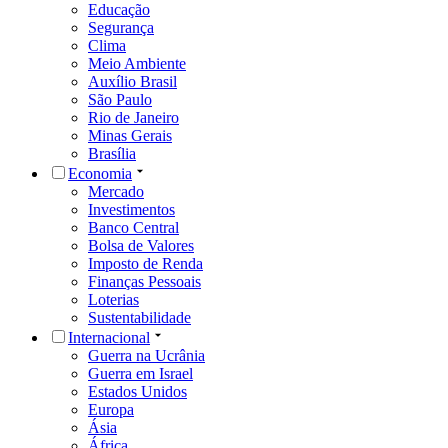
Educação
Segurança
Clima
Meio Ambiente
Auxílio Brasil
São Paulo
Rio de Janeiro
Minas Gerais
Brasília
Economia
Mercado
Investimentos
Banco Central
Bolsa de Valores
Imposto de Renda
Finanças Pessoais
Loterias
Sustentabilidade
Internacional
Guerra na Ucrânia
Guerra em Israel
Estados Unidos
Europa
Ásia
África