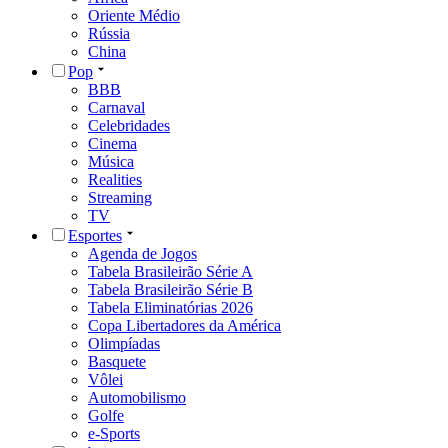
Oriente Médio
Rússia
China
Pop
BBB
Carnaval
Celebridades
Cinema
Música
Realities
Streaming
TV
Esportes
Agenda de Jogos
Tabela Brasileirão Série A
Tabela Brasileirão Série B
Tabela Eliminatórias 2026
Copa Libertadores da América
Olimpíadas
Basquete
Vôlei
Automobilismo
Golfe
e-Sports