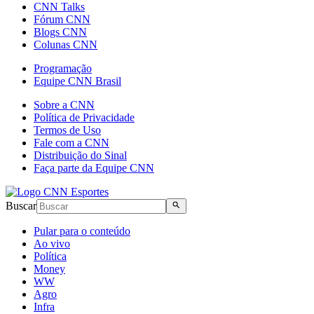
CNN Talks
Fórum CNN
Blogs CNN
Colunas CNN
Programação
Equipe CNN Brasil
Sobre a CNN
Política de Privacidade
Termos de Uso
Fale com a CNN
Distribuição do Sinal
Faça parte da Equipe CNN
Buscar
Pular para o conteúdo
Ao vivo
Política
Money
WW
Agro
Infra