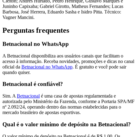
Cleiton; Andrés Hurtado, Pedro Henrique, Gustavo Marques e
Juninho Capixaba; Gabriel Girotto, Matheus Fernandes; Lucas
Barbosa, José Herrera, Eduardo Sasha e Isidro Pitta. Técnico:
Vagner Mancini.
Perguntas frequentes
Betnacional no WhatsApp
A Betnacional disponibiliza aos usuários canais que facilitam o
acesso à informação. Receba novidades, promoções e dicas no canal
oficial da
Betnacional no WhatsApp
. É gratuito e você pode sair
quando quiser.
Betnacional é confiável?
Sim. A
Betnacional
é uma casa de apostas regulamentada e
autorizada pelo Ministério da Fazenda, conforme a Portaria SPA/MF
nº 2.092/24, operando dentro das normas estabelecidas para o
mercado brasileiro de apostas esportivas.
Qual é o valor mínimo de depósito na Betnacional?
O valor mínimo de depósito na Betnacional é de R$ 1,00. Os