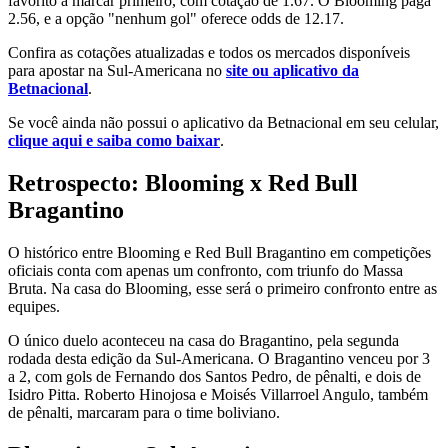
favorito a marcar primeiro, com cotação de 1.67. O Blooming paga
2.56, e a opção "nenhum gol" oferece odds de 12.17.
Confira as cotações atualizadas e todos os mercados disponíveis
para apostar na Sul-Americana no
site ou aplicativo da
Betnacional
.
Se você ainda não possui o aplicativo da Betnacional em seu celular,
clique aqui e saiba como baixar
.
Retrospecto: Blooming x Red Bull
Bragantino
O histórico entre Blooming e Red Bull Bragantino em competições
oficiais conta com apenas um confronto, com triunfo do Massa
Bruta. Na casa do Blooming, esse será o primeiro confronto entre as
equipes.
O único duelo aconteceu na casa do Bragantino, pela segunda
rodada desta edição da Sul-Americana. O Bragantino venceu por 3
a 2, com gols de Fernando dos Santos Pedro, de pênalti, e dois de
Isidro Pitta. Roberto Hinojosa e Moisés Villarroel Angulo, também
de pênalti, marcaram para o time boliviano.