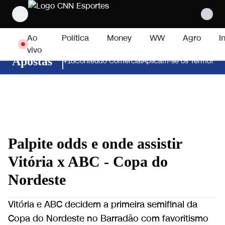
Pular para o conteúdo
Ao
Política
Money
WW
Agro
I
vivo
Apostas
+18
Conteúdo Comercial
Aplicam-se os Termos e 
Palpite odds e onde assistir
Vitória x ABC - Copa do
Nordeste
Vitória e ABC decidem a primeira semifinal da
Copa do Nordeste no Barradão com favoritismo