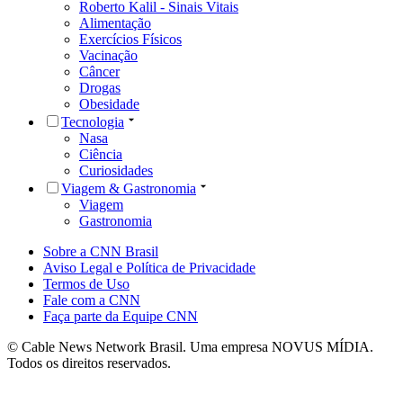
Roberto Kalil - Sinais Vitais
Alimentação
Exercícios Físicos
Vacinação
Câncer
Drogas
Obesidade
Tecnologia
Nasa
Ciência
Curiosidades
Viagem & Gastronomia
Viagem
Gastronomia
Sobre a CNN Brasil
Aviso Legal e Política de Privacidade
Termos de Uso
Fale com a CNN
Faça parte da Equipe CNN
© Cable News Network Brasil. Uma empresa NOVUS MÍDIA.
Todos os direitos reservados.