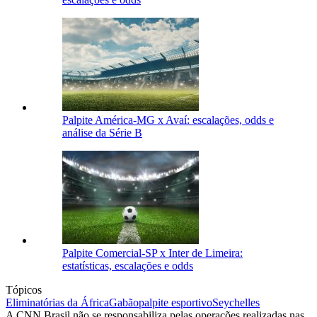
Palpite América-MG x Avaí: escalações, odds e
análise da Série B
Palpite Comercial-SP x Inter de Limeira:
estatísticas, escalações e odds
Tópicos
Eliminatórias da África
Gabão
palpite esportivo
Seychelles
A CNN Brasil não se responsabiliza pelas operações realizadas nas