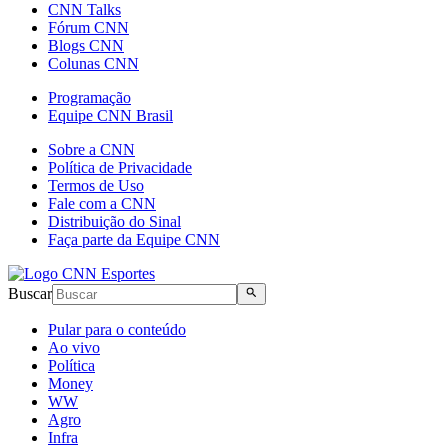
CNN Talks
Fórum CNN
Blogs CNN
Colunas CNN
Programação
Equipe CNN Brasil
Sobre a CNN
Política de Privacidade
Termos de Uso
Fale com a CNN
Distribuição do Sinal
Faça parte da Equipe CNN
Buscar
Pular para o conteúdo
Ao vivo
Política
Money
WW
Agro
Infra