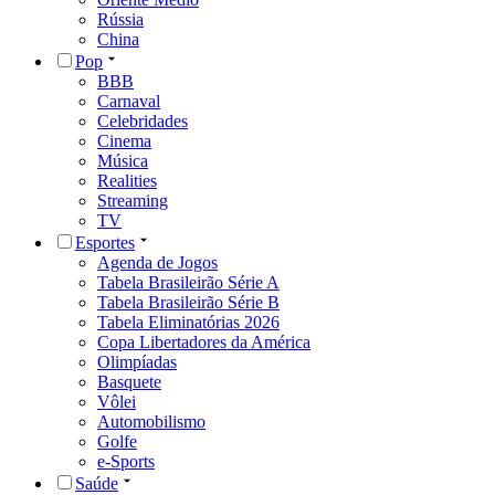
Rússia
China
Pop
BBB
Carnaval
Celebridades
Cinema
Música
Realities
Streaming
TV
Esportes
Agenda de Jogos
Tabela Brasileirão Série A
Tabela Brasileirão Série B
Tabela Eliminatórias 2026
Copa Libertadores da América
Olimpíadas
Basquete
Vôlei
Automobilismo
Golfe
e-Sports
Saúde