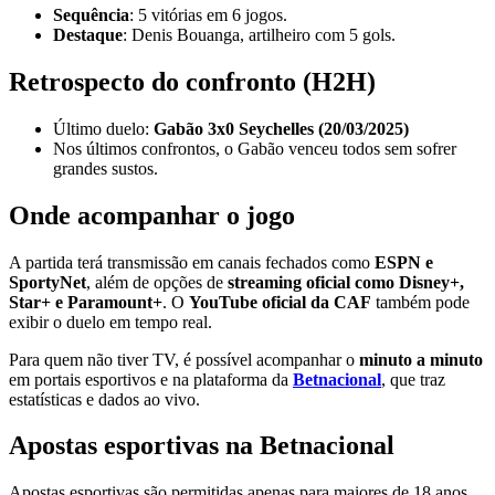
Sequência
: 5 vitórias em 6 jogos.
Destaque
: Denis Bouanga, artilheiro com 5 gols.
Retrospecto do confronto (H2H)
Último duelo:
Gabão 3x0 Seychelles (20/03/2025)
Nos últimos confrontos, o Gabão venceu todos sem sofrer
grandes sustos.
Onde acompanhar o jogo
A partida terá transmissão em canais fechados como
ESPN e
SportyNet
, além de opções de
streaming oficial como Disney+,
Star+ e Paramount+
. O
YouTube oficial da CAF
também pode
exibir o duelo em tempo real.
Para quem não tiver TV, é possível acompanhar o
minuto a minuto
em portais esportivos e na plataforma da
Betnacional
, que traz
estatísticas e dados ao vivo.
Apostas esportivas na Betnacional
Apostas esportivas são permitidas apenas para maiores de 18 anos.