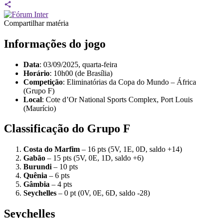
Compartilhar matéria
Informações do jogo
Data
: 03/09/2025, quarta-feira
Horário
: 10h00 (de Brasília)
Competição
: Eliminatórias da Copa do Mundo – África
(Grupo F)
Local
: Cote d’Or National Sports Complex, Port Louis
(Maurício)
Classificação do Grupo F
Costa do Marfim
– 16 pts (5V, 1E, 0D, saldo +14)
Gabão
– 15 pts (5V, 0E, 1D, saldo +6)
Burundi
– 10 pts
Quênia
– 6 pts
Gâmbia
– 4 pts
Seychelles
– 0 pt (0V, 0E, 6D, saldo -28)
Seychelles