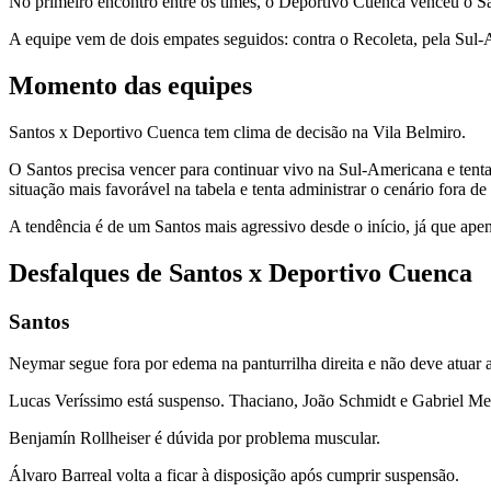
No primeiro encontro entre os times, o Deportivo Cuenca venceu o Sa
A equipe vem de dois empates seguidos: contra o Recoleta, pela Sul
Momento das equipes
Santos x Deportivo Cuenca tem clima de decisão na Vila Belmiro.
O Santos precisa vencer para continuar vivo na Sul-Americana e tenta
situação mais favorável na tabela e tenta administrar o cenário fora de
A tendência é de um Santos mais agressivo desde o início, já que ape
Desfalques de Santos x Deportivo Cuenca
Santos
Neymar segue fora por edema na panturrilha direita e não deve atuar a
Lucas Veríssimo está suspenso. Thaciano, João Schmidt e Gabriel Me
Benjamín Rollheiser é dúvida por problema muscular.
Álvaro Barreal volta a ficar à disposição após cumprir suspensão.