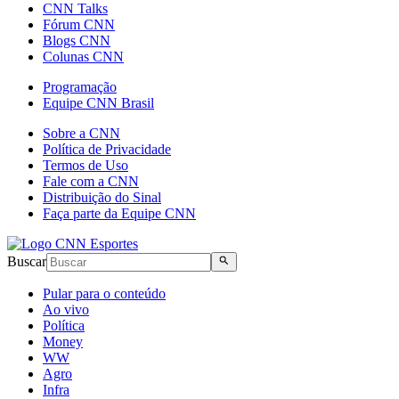
CNN Talks
Fórum CNN
Blogs CNN
Colunas CNN
Programação
Equipe CNN Brasil
Sobre a CNN
Política de Privacidade
Termos de Uso
Fale com a CNN
Distribuição do Sinal
Faça parte da Equipe CNN
Buscar
Pular para o conteúdo
Ao vivo
Política
Money
WW
Agro
Infra