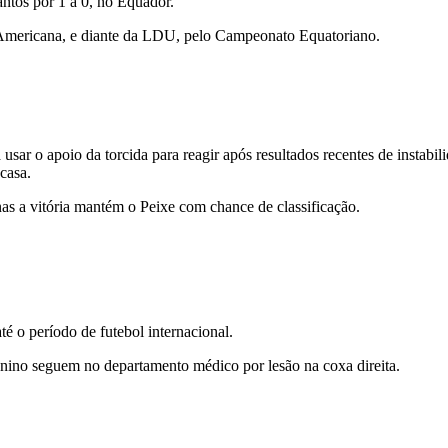
ntos por 1 a 0, no Equador.
-Americana, e diante da LDU, pelo Campeonato Equatoriano.
 usar o apoio da torcida para reagir após resultados recentes de insta
 casa.
nas a vitória mantém o Peixe com chance de classificação.
té o período de futebol internacional.
nino seguem no departamento médico por lesão na coxa direita.