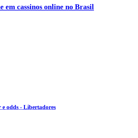
 em cassinos online no Brasil
 e odds - Libertadores