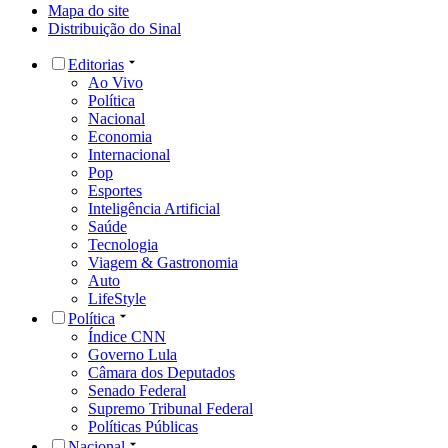
Mapa do site
Distribuição do Sinal
Editorias
Ao Vivo
Política
Nacional
Economia
Internacional
Pop
Esportes
Inteligência Artificial
Saúde
Tecnologia
Viagem & Gastronomia
Auto
LifeStyle
Política
Índice CNN
Governo Lula
Câmara dos Deputados
Senado Federal
Supremo Tribunal Federal
Políticas Públicas
Nacional