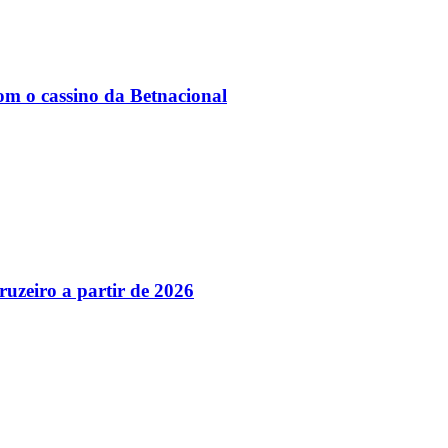
om o cassino da Betnacional
uzeiro a partir de 2026