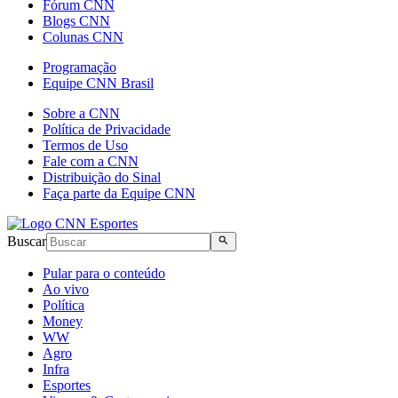
Fórum CNN
Blogs CNN
Colunas CNN
Programação
Equipe CNN Brasil
Sobre a CNN
Política de Privacidade
Termos de Uso
Fale com a CNN
Distribuição do Sinal
Faça parte da Equipe CNN
Buscar
Pular para o conteúdo
Ao vivo
Política
Money
WW
Agro
Infra
Esportes