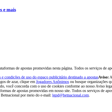
es e mais
ataformas de apostas promovidas nesta página. Todos os serviços de apo
 e condições de uso do espaço publicitário destinado a apostas
Aviso:
A
gos de azar, clique em
Jogadores Anônimos
ou busque organizações que
ndo, você concorda com o uso de cookies conforme ao nosso Aviso legal 
aformas de apostas promovidas em nosso site. Todos os serviços de apos
 Betnacional por meio do e-mail:
lgpd@betnacional.com
.