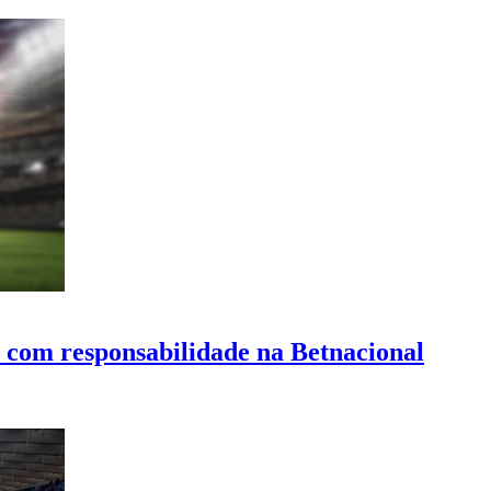
e com responsabilidade na Betnacional