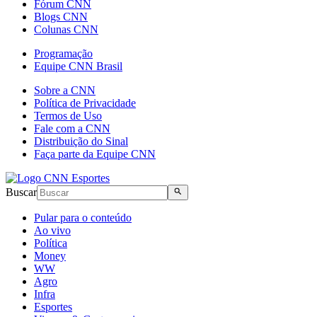
Fórum CNN
Blogs CNN
Colunas CNN
Programação
Equipe CNN Brasil
Sobre a CNN
Política de Privacidade
Termos de Uso
Fale com a CNN
Distribuição do Sinal
Faça parte da Equipe CNN
Buscar
Pular para o conteúdo
Ao vivo
Política
Money
WW
Agro
Infra
Esportes