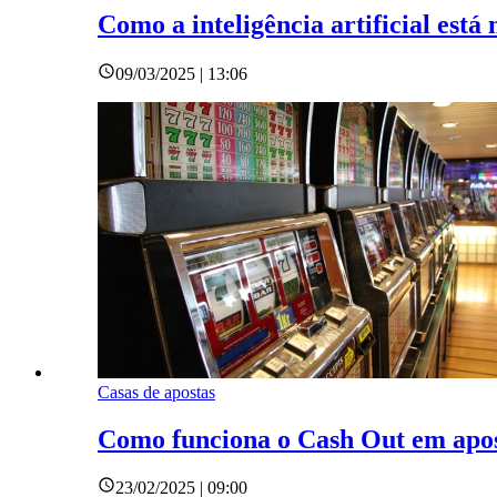
Como a inteligência artificial está
09/03/2025 | 13:06
Casas de apostas
Como funciona o Cash Out em apost
23/02/2025 | 09:00