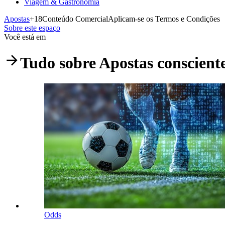
Viagem & Gastronomia
Apostas
+18
Conteúdo Comercial
Aplicam-se os Termos e Condições
Sobre este espaço
Você está em
Tudo sobre
Apostas conscient
Odds