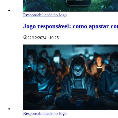
Responsabilidade no Jogo
Jogo responsável: como apostar co
22/12/2024 | 10:25
Responsabilidade no Jogo