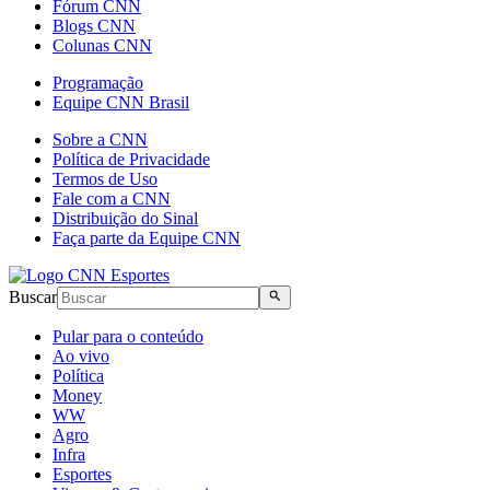
Fórum CNN
Blogs CNN
Colunas CNN
Programação
Equipe CNN Brasil
Sobre a CNN
Política de Privacidade
Termos de Uso
Fale com a CNN
Distribuição do Sinal
Faça parte da Equipe CNN
Buscar
Pular para o conteúdo
Ao vivo
Política
Money
WW
Agro
Infra
Esportes