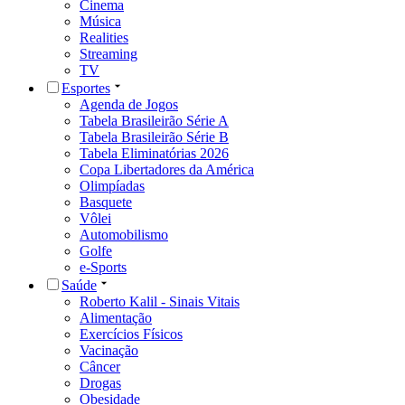
Cinema
Música
Realities
Streaming
TV
Esportes
Agenda de Jogos
Tabela Brasileirão Série A
Tabela Brasileirão Série B
Tabela Eliminatórias 2026
Copa Libertadores da América
Olimpíadas
Basquete
Vôlei
Automobilismo
Golfe
e-Sports
Saúde
Roberto Kalil - Sinais Vitais
Alimentação
Exercícios Físicos
Vacinação
Câncer
Drogas
Obesidade