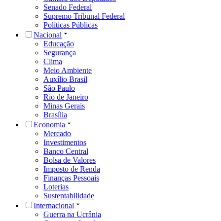
Senado Federal
Supremo Tribunal Federal
Políticas Públicas
Nacional
Educação
Segurança
Clima
Meio Ambiente
Auxílio Brasil
São Paulo
Rio de Janeiro
Minas Gerais
Brasília
Economia
Mercado
Investimentos
Banco Central
Bolsa de Valores
Imposto de Renda
Finanças Pessoais
Loterias
Sustentabilidade
Internacional
Guerra na Ucrânia