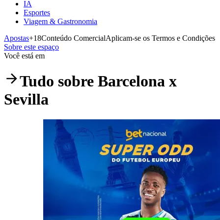
IA
Esportes
Viagem & Gastronomia
Apostas
+18
Conteúdo Comercial
Aplicam-se os Termos e Condições
Sobre este espaço
Você está em
Tudo sobre
Barcelona x
Sevilla