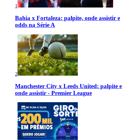
1
Bahia x Fortaleza: palpite, onde assistir e
odds na Série A
2
Manchester City x Leeds United: palpite e
onde assistir - Premier League