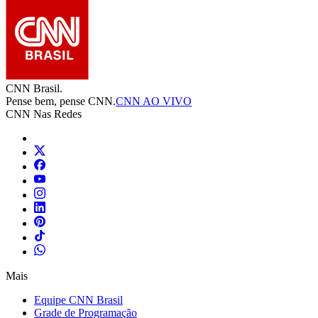
CNN Brasil.
Pense bem, pense CNN.
CNN AO VIVO
CNN Nas Redes
Mais
Equipe CNN Brasil
Grade de Programação