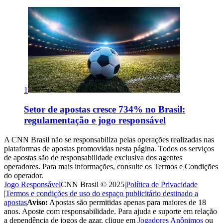
1
Setor de apostas cresce 734% no Brasil:
regulamentação e jogo responsável
A CNN Brasil não se responsabiliza pelas operações realizadas nas
plataformas de apostas promovidas nesta página. Todos os serviços
de apostas são de responsabilidade exclusiva dos agentes
operadores. Para mais informações, consulte os Termos e Condições
do operador.
Jogo Responsável
CNN Brasil © 2025
|
Política de Privacidade
|
Termos e condições de uso do espaço publicitário destinado a
apostas
Aviso:
Apostas são permitidas apenas para maiores de 18
anos. Aposte com responsabilidade. Para ajuda e suporte em relação
a dependência de jogos de azar, clique em
Jogadores Anônimos
ou