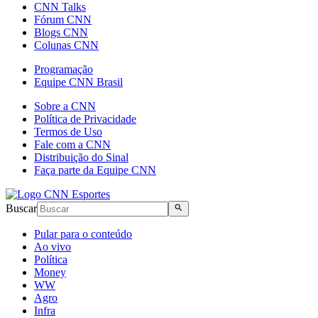
CNN Talks
Fórum CNN
Blogs CNN
Colunas CNN
Programação
Equipe CNN Brasil
Sobre a CNN
Política de Privacidade
Termos de Uso
Fale com a CNN
Distribuição do Sinal
Faça parte da Equipe CNN
Buscar
Pular para o conteúdo
Ao vivo
Política
Money
WW
Agro
Infra