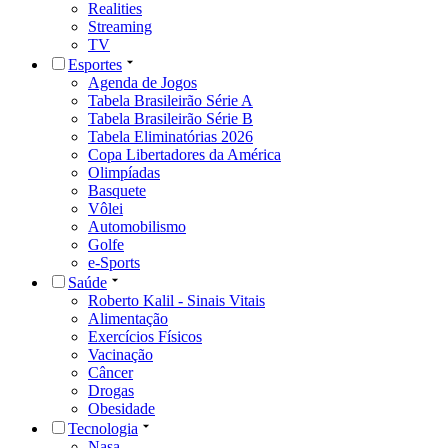
Realities
Streaming
TV
Esportes
Agenda de Jogos
Tabela Brasileirão Série A
Tabela Brasileirão Série B
Tabela Eliminatórias 2026
Copa Libertadores da América
Olimpíadas
Basquete
Vôlei
Automobilismo
Golfe
e-Sports
Saúde
Roberto Kalil - Sinais Vitais
Alimentação
Exercícios Físicos
Vacinação
Câncer
Drogas
Obesidade
Tecnologia
Nasa