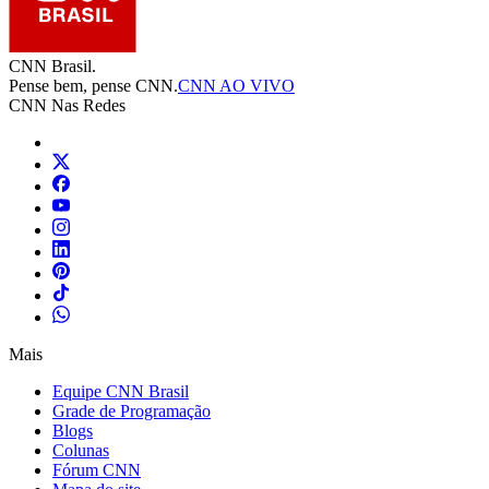
CNN Brasil.
Pense bem, pense CNN.
CNN AO VIVO
CNN Nas Redes
Mais
Equipe CNN Brasil
Grade de Programação
Blogs
Colunas
Fórum CNN