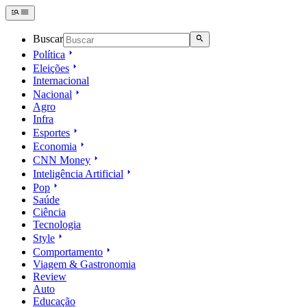
Buscar
Política
Eleições
Internacional
Nacional
Agro
Infra
Esportes
Economia
CNN Money
Inteligência Artificial
Pop
Saúde
Ciência
Tecnologia
Style
Comportamento
Viagem & Gastronomia
Review
Auto
Educação