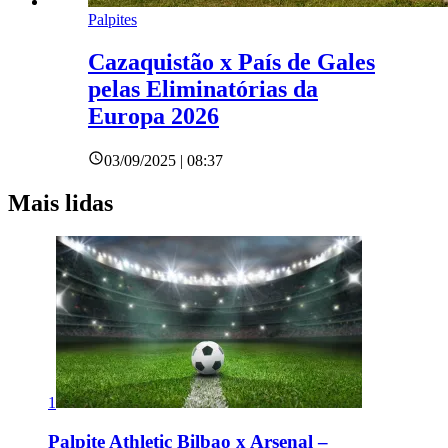
Palpites
Cazaquistão x País de Gales
pelas Eliminatórias da
Europa 2026
03/09/2025 | 08:37
Mais lidas
1
Palpite Athletic Bilbao x Arsenal –