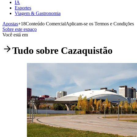
IA
Esportes
Viagem & Gastronomia
Apostas
+18
Conteúdo Comercial
Aplicam-se os Termos e Condições
Sobre este espaço
Você está em
Tudo sobre
Cazaquistão