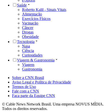
e-Sports
Saúde
Roberto Kalil - Sinais Vitais
Alimentação
Exercícios Físicos
Vacinação
Câncer
Drogas
Obesidade
Tecnologia
Nasa
Ciência
Curiosidades
Viagem & Gastronomia
Viagem
Gastronomia
Sobre a CNN Brasil
Aviso Legal e Política de Privacidade
Termos de Uso
Fale com a CNN
Faça parte da Equipe CNN
© Cable News Network Brasil. Uma empresa NOVUS MÍDIA.
Todos os direitos reservados.