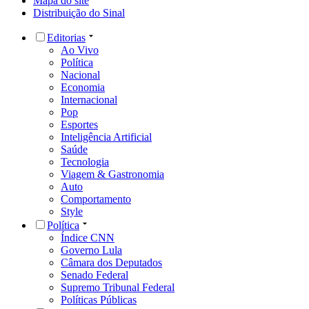
Mapa do site
Distribuição do Sinal
Editorias
Ao Vivo
Política
Nacional
Economia
Internacional
Pop
Esportes
Inteligência Artificial
Saúde
Tecnologia
Viagem & Gastronomia
Auto
Comportamento
Style
Política
Índice CNN
Governo Lula
Câmara dos Deputados
Senado Federal
Supremo Tribunal Federal
Políticas Públicas