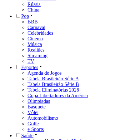
Rússia
China
Pop
BBB
Carnaval
Celebridades
Cinema
Música
Realities
Streaming
TV
Esportes
Agenda de Jogos
Tabela Brasileirão Série A
Tabela Brasileirão Série B
Tabela Eliminatórias 2026
Copa Libertadores da América
Olimpíadas
Basquete
Vôlei
Automobilismo
Golfe
e-Sports
Saúde