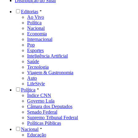
Distribuição do Sinal
Editorias
Ao Vivo
Política
Nacional
Economia
Internacional
Pop
Esportes
Inteligência Artificial
Saúde
Tecnologia
Viagem & Gastronomia
Auto
LifeStyle
Política
Índice CNN
Governo Lula
Câmara dos Deputados
Senado Federal
Supremo Tribunal Federal
Políticas Públicas
Nacional
Educação