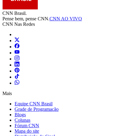
CNN Brasil.
Pense bem, pense CNN.
CNN AO VIVO
CNN Nas Redes
Mais
Equipe CNN Brasil
Grade de Programação
Blogs
Colunas
Fórum CNN
Mapa do site