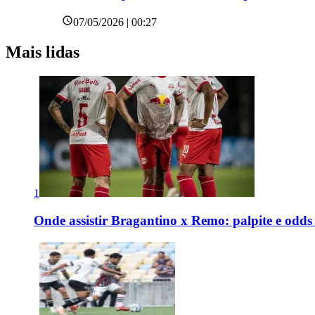
07/05/2026 | 00:27
Mais lidas
1
Onde assistir Bragantino x Remo: palpite e odds 