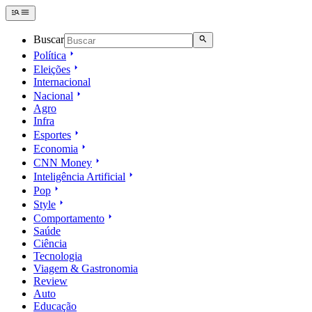
Buscar
Política
Eleições
Internacional
Nacional
Agro
Infra
Esportes
Economia
CNN Money
Inteligência Artificial
Pop
Style
Comportamento
Saúde
Ciência
Tecnologia
Viagem & Gastronomia
Review
Auto
Educação