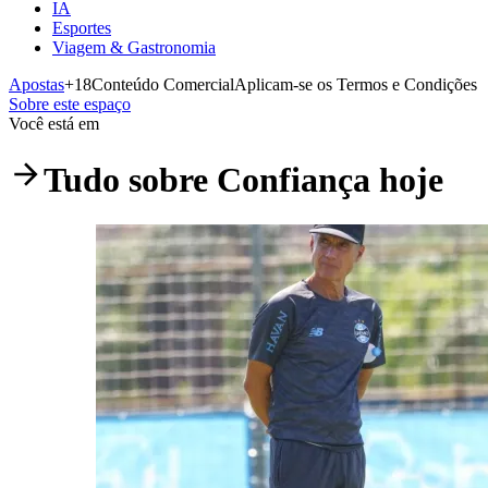
IA
Esportes
Viagem & Gastronomia
Apostas
+18
Conteúdo Comercial
Aplicam-se os Termos e Condições
Sobre este espaço
Você está em
Tudo sobre
Confiança hoje