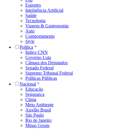
Esportes
Inteligência Artificial
Saúde
Tecnologia
Viagem & Gastronomia
Auto
Comportamento
Style
Política
Índice CNN
Governo Lula
Câmara dos Deputados
Senado Federal
Supremo Tribunal Federal
Políticas Públicas
Nacional
Educação
Segurança
Clima
Meio Ambiente
Auxílio Brasil
São Paulo
Rio de Janeiro
Minas Gerais