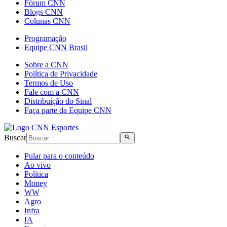
Fórum CNN
Blogs CNN
Colunas CNN
Programação
Equipe CNN Brasil
Sobre a CNN
Política de Privacidade
Termos de Uso
Fale com a CNN
Distribuição do Sinal
Faça parte da Equipe CNN
Buscar
Pular para o conteúdo
Ao vivo
Política
Money
WW
Agro
Infra
IA