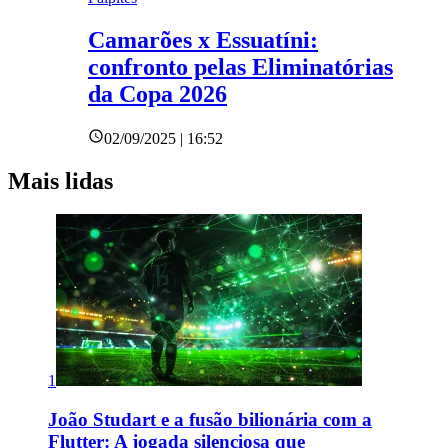
Camarões x Essuatíni:
confronto pelas Eliminatórias
da Copa 2026
02/09/2025 | 16:52
Mais lidas
1
João Studart e a fusão bilionária com a
Flutter: A jogada silenciosa que