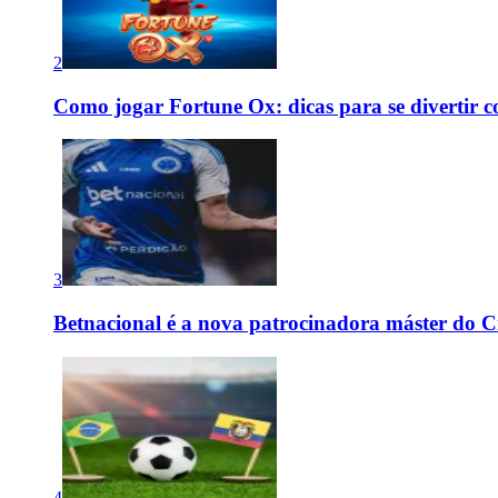
2
Como jogar Fortune Ox: dicas para se divertir c
3
Betnacional é a nova patrocinadora máster do Cr
4