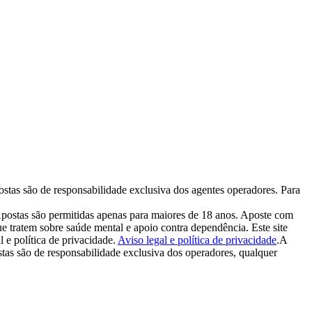
stas são de responsabilidade exclusiva dos agentes operadores. Para
postas são permitidas apenas para maiores de 18 anos. Aposte com
 tratem sobre saúde mental e apoio contra dependência. Este site
e política de privacidade.
Aviso legal e política de privacidade
.
A
tas são de responsabilidade exclusiva dos operadores, qualquer