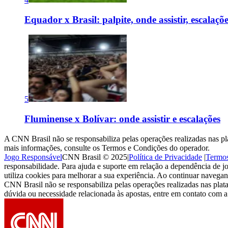
Equador x Brasil: palpite, onde assistir, escalaçõ
5
Fluminense x Bolívar: onde assistir e escalações
A CNN Brasil não se responsabiliza pelas operações realizadas nas pl
mais informações, consulte os Termos e Condições do operador.
Jogo Responsável
CNN Brasil © 2025
|
Política de Privacidade
|
Termos
responsabilidade. Para ajuda e suporte em relação a dependência de jo
utiliza cookies para melhorar a sua experiência. Ao continuar navega
CNN Brasil não se responsabiliza pelas operações realizadas nas plat
dúvida ou necessidade relacionada às apostas, entre em contato com a