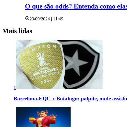
O que são odds? Entenda como elas
23/09/2024 | 11:49
Mais lidas
1
Barcelona-EQU x Botafogo: palpite, onde assistir