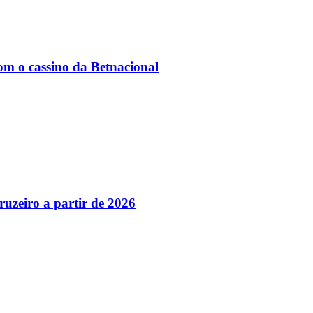
om o cassino da Betnacional
uzeiro a partir de 2026