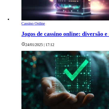
Cassino Online
Jogos de cassino online: diversão 
24/01/2025 | 17:12