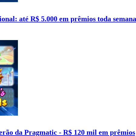
ional: até R$ 5.000 em prêmios toda seman
erão da Pragmatic - R$ 120 mil em prêmios