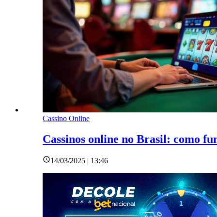
Cassino Online
Cassinos online no Brasil: como f
14/03/2025 | 13:46