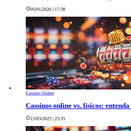
05/01/2026 | 17:38
Cassino Online
Cassinos online vs. físicos: entenda
15/03/2025 | 23:35