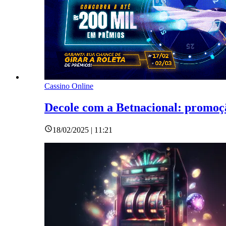
Cassino Online
Decole com a Betnacional: promoçã
18/02/2025 | 11:21