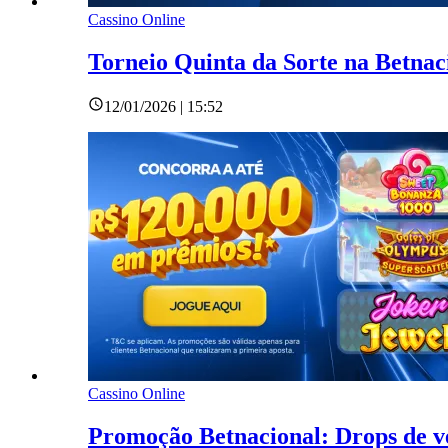
Cassino Online
Torneio Quinta da Sorte na Betnac
12/01/2026 | 15:52
Cassino Online
Promoção Betnacional: Drops de v