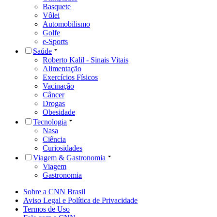
Basquete
Vôlei
Automobilismo
Golfe
e-Sports
Saúde
Roberto Kalil - Sinais Vitais
Alimentação
Exercícios Físicos
Vacinação
Câncer
Drogas
Obesidade
Tecnologia
Nasa
Ciência
Curiosidades
Viagem & Gastronomia
Viagem
Gastronomia
Sobre a CNN Brasil
Aviso Legal e Política de Privacidade
Termos de Uso