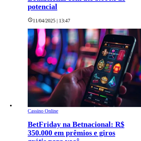
potencial
11/04/2025 | 13:47
Cassino Online
BetFriday na Betnacional: R$
350.000 em prêmios e giros