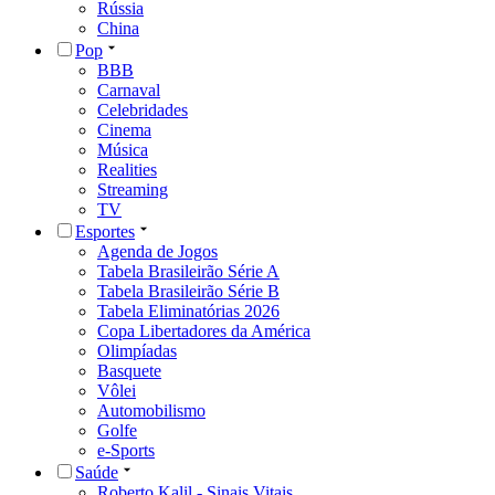
Rússia
China
Pop
BBB
Carnaval
Celebridades
Cinema
Música
Realities
Streaming
TV
Esportes
Agenda de Jogos
Tabela Brasileirão Série A
Tabela Brasileirão Série B
Tabela Eliminatórias 2026
Copa Libertadores da América
Olimpíadas
Basquete
Vôlei
Automobilismo
Golfe
e-Sports
Saúde
Roberto Kalil - Sinais Vitais