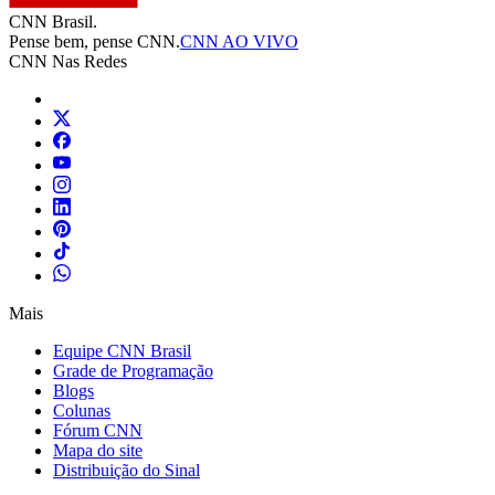
CNN Brasil.
Pense bem, pense CNN.
CNN AO VIVO
CNN Nas Redes
Mais
Equipe CNN Brasil
Grade de Programação
Blogs
Colunas
Fórum CNN
Mapa do site
Distribuição do Sinal