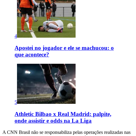
4
Apostei no jogador e ele se machucou: o
que acontece?
5
Athletic Bilbao x Real Madrid: palpite,
onde assistir e odds na La Liga
A CNN Brasil não se responsabiliza pelas operações realizadas nas