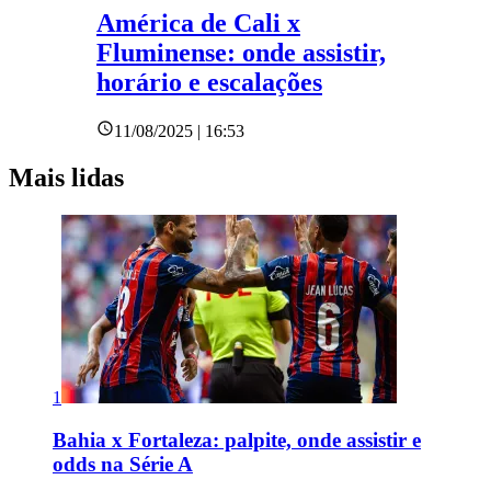
América de Cali x
Fluminense: onde assistir,
horário e escalações
11/08/2025 | 16:53
Mais lidas
1
Bahia x Fortaleza: palpite, onde assistir e
odds na Série A