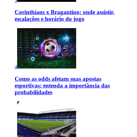
3
Corinthians x Bragantino: onde assistir,
escalações e horário do jogo
4
Como as odds afetam suas apostas
esportivas: entenda a importância das
probabilidades