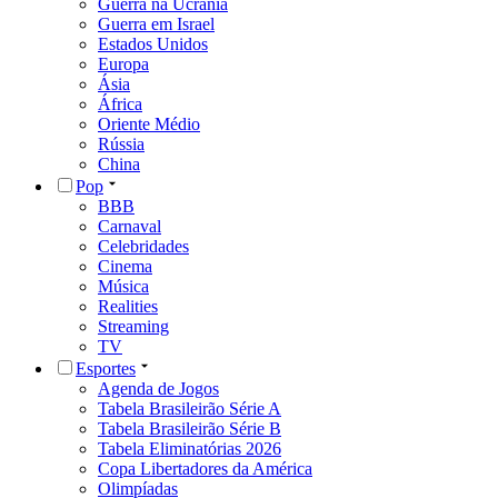
Guerra na Ucrânia
Guerra em Israel
Estados Unidos
Europa
Ásia
África
Oriente Médio
Rússia
China
Pop
BBB
Carnaval
Celebridades
Cinema
Música
Realities
Streaming
TV
Esportes
Agenda de Jogos
Tabela Brasileirão Série A
Tabela Brasileirão Série B
Tabela Eliminatórias 2026
Copa Libertadores da América
Olimpíadas