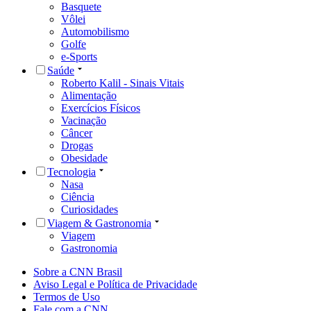
Basquete
Vôlei
Automobilismo
Golfe
e-Sports
Saúde
Roberto Kalil - Sinais Vitais
Alimentação
Exercícios Físicos
Vacinação
Câncer
Drogas
Obesidade
Tecnologia
Nasa
Ciência
Curiosidades
Viagem & Gastronomia
Viagem
Gastronomia
Sobre a CNN Brasil
Aviso Legal e Política de Privacidade
Termos de Uso
Fale com a CNN