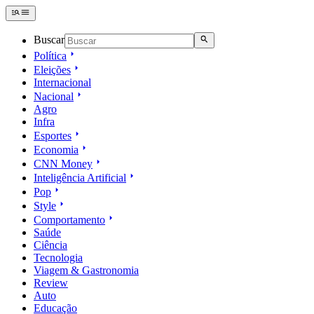
Buscar
Política
Eleições
Internacional
Nacional
Agro
Infra
Esportes
Economia
CNN Money
Inteligência Artificial
Pop
Style
Comportamento
Saúde
Ciência
Tecnologia
Viagem & Gastronomia
Review
Auto
Educação