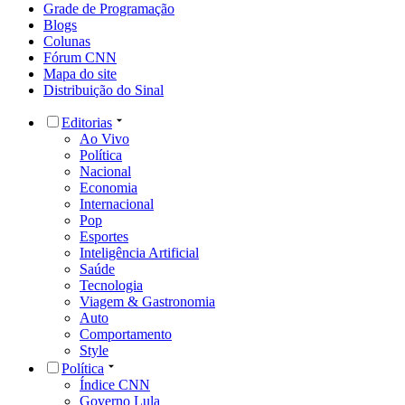
Grade de Programação
Blogs
Colunas
Fórum CNN
Mapa do site
Distribuição do Sinal
Editorias
Ao Vivo
Política
Nacional
Economia
Internacional
Pop
Esportes
Inteligência Artificial
Saúde
Tecnologia
Viagem & Gastronomia
Auto
Comportamento
Style
Política
Índice CNN
Governo Lula