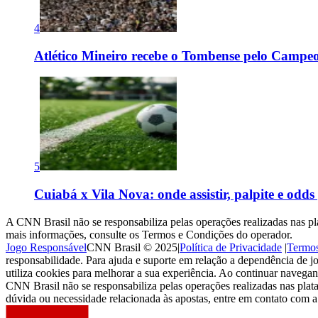
4
Atlético Mineiro recebe o Tombense pelo Campe
5
Cuiabá x Vila Nova: onde assistir, palpite e odds
A CNN Brasil não se responsabiliza pelas operações realizadas nas pl
mais informações, consulte os Termos e Condições do operador.
Jogo Responsável
CNN Brasil © 2025
|
Política de Privacidade
|
Termos
responsabilidade. Para ajuda e suporte em relação a dependência de jo
utiliza cookies para melhorar a sua experiência. Ao continuar navega
CNN Brasil não se responsabiliza pelas operações realizadas nas plat
dúvida ou necessidade relacionada às apostas, entre em contato com a