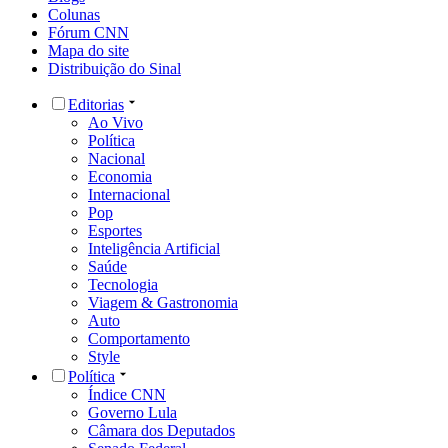
Colunas
Fórum CNN
Mapa do site
Distribuição do Sinal
Editorias
Ao Vivo
Política
Nacional
Economia
Internacional
Pop
Esportes
Inteligência Artificial
Saúde
Tecnologia
Viagem & Gastronomia
Auto
Comportamento
Style
Política
Índice CNN
Governo Lula
Câmara dos Deputados