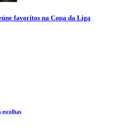
eúne favoritos na Copa da Liga
 escolhas