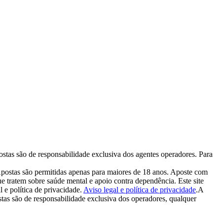
stas são de responsabilidade exclusiva dos agentes operadores. Para
postas são permitidas apenas para maiores de 18 anos. Aposte com
 tratem sobre saúde mental e apoio contra dependência. Este site
e política de privacidade.
Aviso legal e política de privacidade
.
A
tas são de responsabilidade exclusiva dos operadores, qualquer