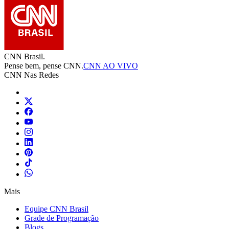
CNN Brasil.
Pense bem, pense CNN.
CNN AO VIVO
CNN Nas Redes
Mais
Equipe CNN Brasil
Grade de Programação
Blogs