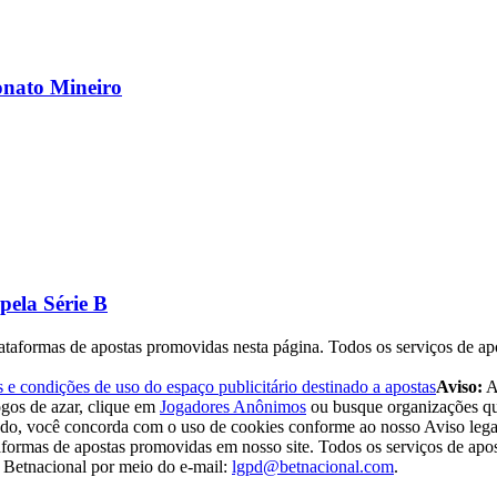
onato Mineiro
 pela Série B
ataformas de apostas promovidas nesta página. Todos os serviços de apo
 e condições de uso do espaço publicitário destinado a apostas
Aviso:
A
gos de azar, clique em
Jogadores Anônimos
ou busque organizações que
ndo, você concorda com o uso de cookies conforme ao nosso Aviso legal 
aformas de apostas promovidas em nosso site. Todos os serviços de apos
 Betnacional por meio do e-mail:
lgpd@betnacional.com
.