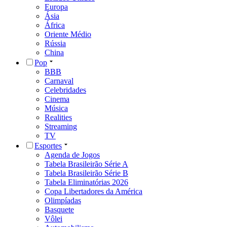
Europa
Ásia
África
Oriente Médio
Rússia
China
Pop
BBB
Carnaval
Celebridades
Cinema
Música
Realities
Streaming
TV
Esportes
Agenda de Jogos
Tabela Brasileirão Série A
Tabela Brasileirão Série B
Tabela Eliminatórias 2026
Copa Libertadores da América
Olimpíadas
Basquete
Vôlei