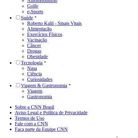
Automobilismo
Golfe
e-Sports
Saúde
Roberto Kalil - Sinais Vitais
Alimentação
Exercícios Físicos
Vacinação
Câncer
Drogas
Obesidade
Tecnologia
Nasa
Ciência
Curiosidades
Viagem & Gastronomia
Viagem
Gastronomia
Sobre a CNN Brasil
Aviso Legal e Política de Privacidade
Termos de Uso
Fale com a CNN
Faça parte da Equipe CNN