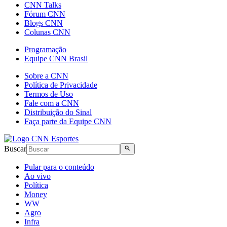
CNN Talks
Fórum CNN
Blogs CNN
Colunas CNN
Programação
Equipe CNN Brasil
Sobre a CNN
Política de Privacidade
Termos de Uso
Fale com a CNN
Distribuição do Sinal
Faça parte da Equipe CNN
Buscar
Pular para o conteúdo
Ao vivo
Política
Money
WW
Agro
Infra