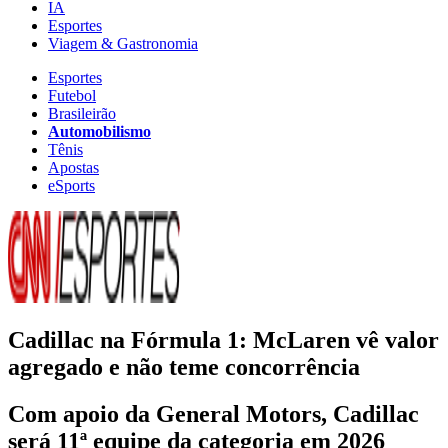
IA
Esportes
Viagem & Gastronomia
Esportes
Futebol
Brasileirão
Automobilismo
Tênis
Apostas
eSports
Cadillac na Fórmula 1: McLaren vê valor
agregado e não teme concorrência
Com apoio da General Motors, Cadillac
será 11ª equipe da categoria em 2026