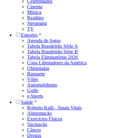
Celebridades
Cinema
Música
Realities
Streaming
TV
Esportes
Agenda de Jogos
Tabela Brasileirão Série A
Tabela Brasileirão Série B
Tabela Eliminatórias 2026
Copa Libertadores da América
Olimpíadas
Basquete
Vôlei
Automobilismo
Golfe
e-Sports
Saúde
Roberto Kalil - Sinais Vitais
Alimentação
Exercícios Físicos
Vacinação
Câncer
Drogas