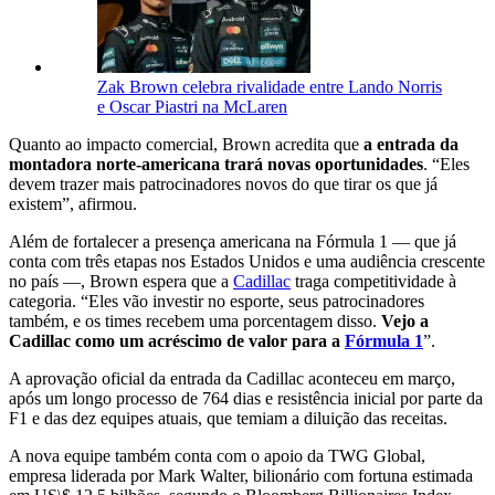
Zak Brown celebra rivalidade entre Lando Norris
e Oscar Piastri na McLaren
Quanto ao impacto comercial, Brown acredita que
a entrada da
montadora norte-americana trará novas oportunidades
. “Eles
devem trazer mais patrocinadores novos do que tirar os que já
existem”, afirmou.
Além de fortalecer a presença americana na Fórmula 1 — que já
conta com três etapas nos Estados Unidos e uma audiência crescente
no país —, Brown espera que a
Cadillac
traga competitividade à
categoria. “Eles vão investir no esporte, seus patrocinadores
também, e os times recebem uma porcentagem disso.
Vejo a
Cadillac como um acréscimo de valor para a
Fórmula 1
”.
A aprovação oficial da entrada da Cadillac aconteceu em março,
após um longo processo de 764 dias e resistência inicial por parte da
F1 e das dez equipes atuais, que temiam a diluição das receitas.
A nova equipe também conta com o apoio da TWG Global,
empresa liderada por Mark Walter, bilionário com fortuna estimada