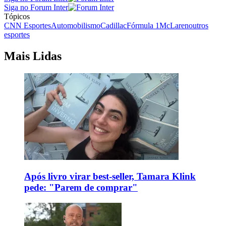
Siga no Forum Inter
Tópicos
CNN Esportes
Automobilismo
Cadillac
Fórmula 1
McLaren
outros
esportes
Mais Lidas
Após livro virar best-seller, Tamara Klink
pede: "Parem de comprar"