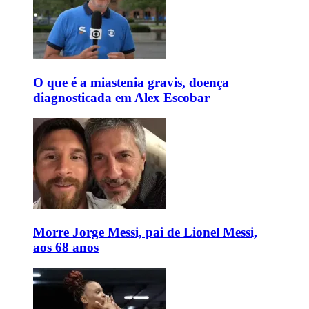
O que é a miastenia gravis, doença
diagnosticada em Alex Escobar
Morre Jorge Messi, pai de Lionel Messi,
aos 68 anos