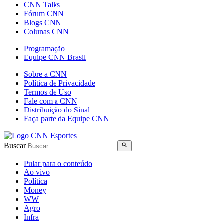
CNN Talks
Fórum CNN
Blogs CNN
Colunas CNN
Programação
Equipe CNN Brasil
Sobre a CNN
Política de Privacidade
Termos de Uso
Fale com a CNN
Distribuição do Sinal
Faça parte da Equipe CNN
Buscar
Pular para o conteúdo
Ao vivo
Política
Money
WW
Agro
Infra