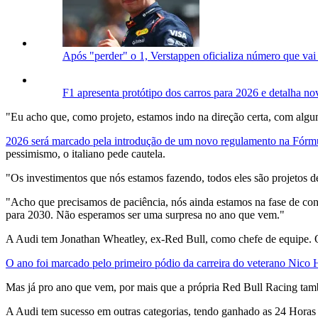
Após "perder" o 1, Verstappen oficializa número que va
F1 apresenta protótipo dos carros para 2026 e detalha n
"Eu acho que, como projeto, estamos indo na direção certa, com algu
2026 será marcado pela introdução de um novo regulamento na Fórm
pessimismo, o italiano pede cautela.
"Os investimentos que nós estamos fazendo, todos eles são projetos d
"Acho que precisamos de paciência, nós ainda estamos na fase de co
para 2030. Não esperamos ser uma surpresa no ano que vem."
A Audi tem Jonathan Wheatley, ex-Red Bull, como chefe de equipe. 
O ano foi marcado pelo primeiro pódio da carreira do veterano Nico
Mas já pro ano que vem, por mais que a própria Red Bull Racing tamb
A Audi tem sucesso em outras categorias, tendo ganhado as 24 Horas 