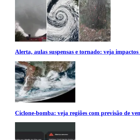
Alerta, aulas suspensas e tornado: veja impactos
Ciclone-bomba: veja regiões com previsão de ven