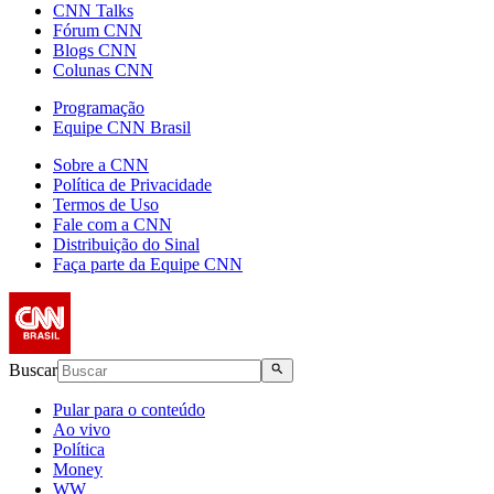
CNN Talks
Fórum CNN
Blogs CNN
Colunas CNN
Programação
Equipe CNN Brasil
Sobre a CNN
Política de Privacidade
Termos de Uso
Fale com a CNN
Distribuição do Sinal
Faça parte da Equipe CNN
Buscar
Pular para o conteúdo
Ao vivo
Política
Money
WW