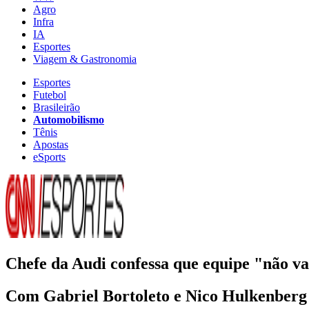
Agro
Infra
IA
Esportes
Viagem & Gastronomia
Esportes
Futebol
Brasileirão
Automobilismo
Tênis
Apostas
eSports
Chefe da Audi confessa que equipe "não v
Com Gabriel Bortoleto e Nico Hulkenberg 