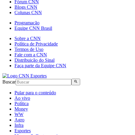
Fórum CNN
Blogs CNN
Colunas CNN
Programação
Equipe CNN Brasil
Sobre a CNN
Política de Privacidade
Termos de Uso
Fale com a CNN
Distribuição do Sinal
Faça parte da Equipe CNN
Buscar
Pular para o conteúdo
Ao vivo
Política
Money
WW
Agro
Infra
Esportes