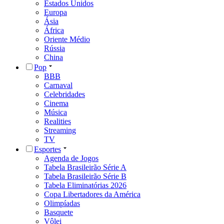
Estados Unidos
Europa
Ásia
África
Oriente Médio
Rússia
China
Pop
BBB
Carnaval
Celebridades
Cinema
Música
Realities
Streaming
TV
Esportes
Agenda de Jogos
Tabela Brasileirão Série A
Tabela Brasileirão Série B
Tabela Eliminatórias 2026
Copa Libertadores da América
Olimpíadas
Basquete
Vôlei