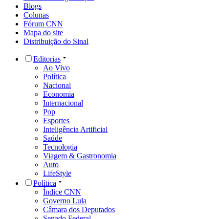
Blogs
Colunas
Fórum CNN
Mapa do site
Distribuição do Sinal
Editorias
Ao Vivo
Política
Nacional
Economia
Internacional
Pop
Esportes
Inteligência Artificial
Saúde
Tecnologia
Viagem & Gastronomia
Auto
LifeStyle
Política
Índice CNN
Governo Lula
Câmara dos Deputados
Senado Federal