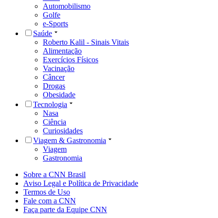
Automobilismo
Golfe
e-Sports
Saúde
Roberto Kalil - Sinais Vitais
Alimentação
Exercícios Físicos
Vacinação
Câncer
Drogas
Obesidade
Tecnologia
Nasa
Ciência
Curiosidades
Viagem & Gastronomia
Viagem
Gastronomia
Sobre a CNN Brasil
Aviso Legal e Política de Privacidade
Termos de Uso
Fale com a CNN
Faça parte da Equipe CNN