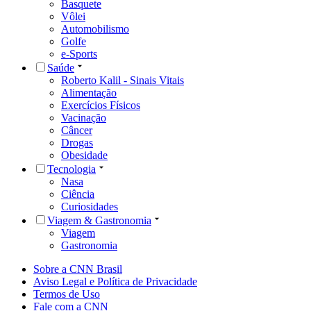
Basquete
Vôlei
Automobilismo
Golfe
e-Sports
Saúde
Roberto Kalil - Sinais Vitais
Alimentação
Exercícios Físicos
Vacinação
Câncer
Drogas
Obesidade
Tecnologia
Nasa
Ciência
Curiosidades
Viagem & Gastronomia
Viagem
Gastronomia
Sobre a CNN Brasil
Aviso Legal e Política de Privacidade
Termos de Uso
Fale com a CNN