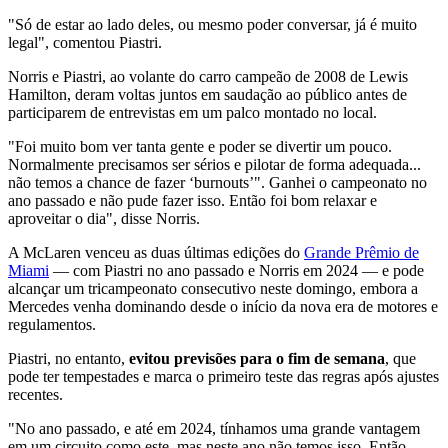
"Só de estar ao lado deles, ou mesmo poder conversar, já é muito
legal", comentou Piastri.
Norris e Piastri, ao volante do carro campeão de 2008 de Lewis
Hamilton, deram voltas juntos em saudação ao público antes de
participarem de entrevistas em um palco montado no local.
"Foi muito bom ver tanta gente e poder se divertir um pouco.
Normalmente precisamos ser sérios e pilotar de forma adequada...
não temos a chance de fazer ‘burnouts’". Ganhei o campeonato no
ano passado e não pude fazer isso. Então foi bom relaxar e
aproveitar o dia", disse Norris.
A McLaren venceu as duas últimas edições do
Grande Prêmio de
Miami
— com Piastri no ano passado e Norris em 2024 — e pode
alcançar um tricampeonato consecutivo neste domingo, embora a
Mercedes venha dominando desde o início da nova era de motores e
regulamentos.
Piastri, no entanto,
evitou previsões para o fim de semana
, que
pode ter tempestades e marca o primeiro teste das regras após ajustes
recentes.
"No ano passado, e até em 2024, tínhamos uma grande vantagem
em um circuito como este, mas neste ano não temos isso. Então