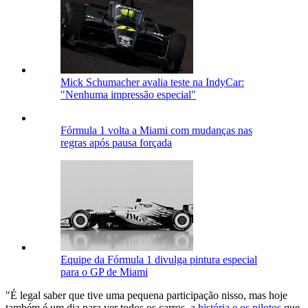
Mick Schumacher avalia teste na IndyCar:
"Nenhuma impressão especial"
Fórmula 1 volta a Miami com mudanças nas
regras após pausa forçada
Equipe da Fórmula 1 divulga pintura especial
para o GP de Miami
"É legal saber que tive uma pequena participação nisso, mas hoje
também é um dia para ver todos os carros, a
história e os pilotos
que