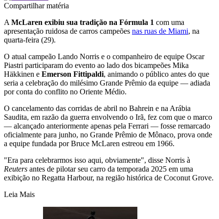
Compartilhar matéria
A
McLaren exibiu sua tradição na Fórmula 1
com uma
apresentação ruidosa de carros campeões
nas ruas de Miami
, na
quarta-feira (29).
O atual campeão Lando Norris e o companheiro de equipe Oscar
Piastri participaram do evento ao lado dos bicampeões Mika
Häkkinen e
Emerson Fittipaldi
, animando o público antes do que
seria a celebração do milésimo Grande Prêmio da equipe — adiada
por conta do conflito no Oriente Médio.
O cancelamento das corridas de abril no Bahrein e na Arábia
Saudita, em razão da guerra envolvendo o Irã, fez com que o marco
— alcançado anteriormente apenas pela Ferrari — fosse remarcado
oficialmente para junho, no Grande Prêmio de Mônaco, prova onde
a equipe fundada por Bruce McLaren estreou em 1966.
"Era para celebrarmos isso aqui, obviamente", disse Norris à
Reuters
antes de pilotar seu carro da temporada 2025 em uma
exibição no Regatta Harbour, na região histórica de Coconut Grove.
Leia Mais