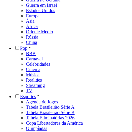
Guerra em Israel
Estados Unidos
Europa
Ásia
África
Oriente Médio
Rússia
China
Pop
BBB
Carnaval
Celebridades
Cinema
Música
Realities
Streaming
TV
Esportes
Agenda de Jogos
Tabela Brasileirão Série A
Tabela Brasileirão Série B
Tabela Eliminatórias 2026
Copa Libertadores da América
Olimpíadas