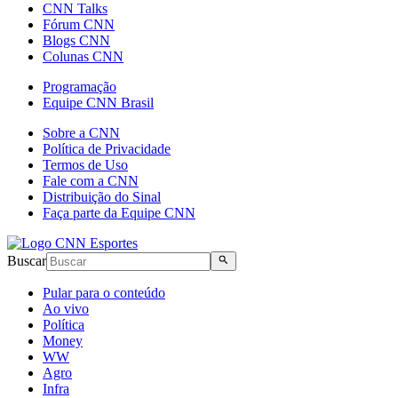
CNN Talks
Fórum CNN
Blogs CNN
Colunas CNN
Programação
Equipe CNN Brasil
Sobre a CNN
Política de Privacidade
Termos de Uso
Fale com a CNN
Distribuição do Sinal
Faça parte da Equipe CNN
Buscar
Pular para o conteúdo
Ao vivo
Política
Money
WW
Agro
Infra