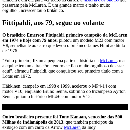
passaram pela McLaren. É um grande marco e tenho muito
orgulho", acrescentou o britânico.
Fittipaldi, aos 79, segue ao volante
O brasileiro Emerson Fittipaldi, primeiro campeão da McLaren
em 1974 e hoje com 79 anos
, pilotou um modelo M23 com motor
V8, semelhante ao carro que levou o britânico James Hunt ao título
de 1976.
"Fui o primeiro, fiz uma pequena parte da história da
McLaren
, mas
a equipe tem uma trajetória enorme e fico muito orgulhoso de estar
aqui", afirmou Fittipaldi, que conquistou seu primeiro título com a
Lotus em 1972.
Häkkinen, campeão em 1998 e 1999, acelerou o MP4-14 com
motor V10, enquanto Bruno Senna, sobrinho do tricampeão Ayrton
Senna, guiou o histórico MP4/6 com motor V12.
Outro brasileiro presente foi Tony Kanaan, vencedor das 500
Milhas de Indianápolis de 2013
, que também participou da
exibição com um carro da Arrow
McLaren
da Indy.