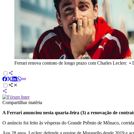
Ferrari renova contrato de longo prazo com Charles Leclerc
•
Compartilhar matéria
A Ferrari anunciou nesta quarta-feira (3) a renovação de contra
O anúncio foi feito às vésperas do Grande Prêmio de Mônaco, corrida
Aos 28 anos, Leclerc defende a equipe de Maranello desde 2019 e acum