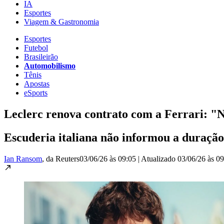
IA
Esportes
Viagem & Gastronomia
Esportes
Futebol
Brasileirão
Automobilismo
Tênis
Apostas
eSports
Leclerc renova contrato com a Ferrari: "N
Escuderia italiana não informou a duração
Ian Ransom
, da Reuters
03/06/26 às 09:05
|
Atualizado
03/06/26 às 0