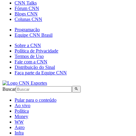
CNN Talks
Fórum CNN
Blogs CNN
Colunas CNN
Programação
Equipe CNN Brasil
Sobre a CNN
Política de Privacidade
Termos de Uso
Fale com a CNN
Distribuição do Sinal
Faça parte da Equipe CNN
Buscar
Pular para o conteúdo
Ao vivo
Política
Money
WW
Agro
Infra