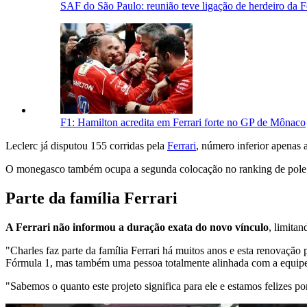
SAF do São Paulo: reunião teve ligação de herdeiro da Fe
F1: Hamilton acredita em Ferrari forte no GP de Mônaco
Leclerc já disputou 155 corridas pela
Ferrari
, número inferior apenas
O monegasco também ocupa a segunda colocação no ranking de pole p
Parte da família Ferrari
A Ferrari não informou a duração exata do novo vínculo
, limita
"Charles faz parte da família Ferrari há muitos anos e esta renovação
Fórmula 1, mas também uma pessoa totalmente alinhada com a equipe e
"Sabemos o quanto este projeto significa para ele e estamos felizes 